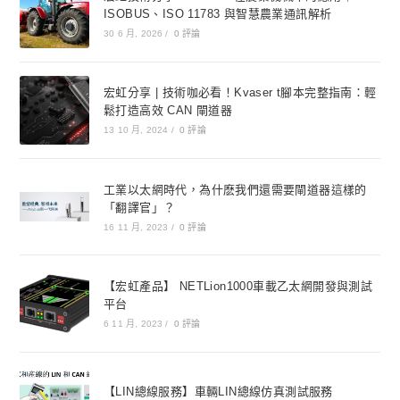
ISOBUS、ISO 11783 與智慧農業通訊解析
30 6 月, 2026
/
0 評論
宏虹分享 | 技術咖必看！Kvaser t腳本完整指南：輕
鬆打造高效 CAN 閘道器
13 10 月, 2024
/
0 評論
工業以太網時代，為什麽我們還需要閘道器這樣的
「翻譯官」？
16 11 月, 2023
/
0 評論
【宏虹產品】 NETLion1000車載乙太網開發與測試
平台
6 11 月, 2023
/
0 評論
【LIN總線服務】車輛LIN總線仿真測試服務