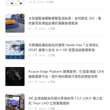
3 8 月, 2026
/
0 評論
大型變壓器運輸衝擊監測指南：如何降低 GIS、電
抗器等高價值設備的運輸損壞風險
29 7 月, 2026
/
0 評論
半導體設備巡檢如何實現 Hands-free？台灣頂尖
OSAT 廠導入宏虹 AI＋AR 智慧巡檢實務案例
27 7 月, 2026
/
0 評論
Kvaser Edge Platform 實務案例：打造車規級 CAN
邊緣運算平台，提升資料擷取可靠性與開發效率
24 7 月, 2026
/
0 評論
AR 品質檢驗如何提升焊接效率？CZ LOKO 導入宏
虹 Twyn CAD 比對實戰案例
23 7 月, 2026
/
0 評論