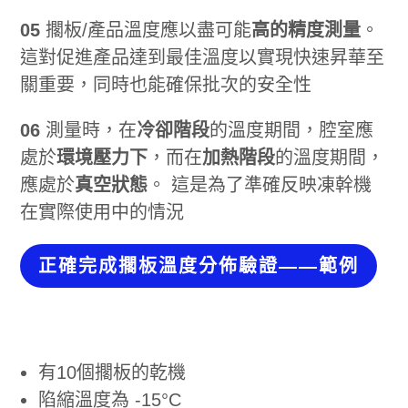
05
擱板/產品溫度應以盡可能
高的精度測量
。
這對促進產品達到最佳溫度以實現快速昇華至
關重要，同時也能確保批次的安全性
06
測量時，在
冷卻階段
的溫度期間，腔室應
處於
環境壓力下
，而在
加熱階段
的溫度期間，
應處於
真空狀態
。 這是為了準確反映凍幹機
在實際使用中的情況
正確完成擱板溫度分佈驗證——範例
有10個擱板的乾機
陷縮溫度為 -15°C