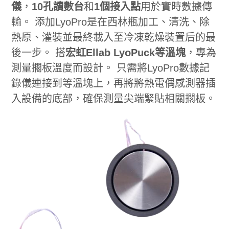
儀
，
10孔讀數台
和
1個接入點
用於實時數據傳
輸。 添加LyoPro是在西林瓶加工、清洗、除
熱原、灌裝並最終載入至冷凍乾燥裝置后的最
後一步。 搭
宏虹Ellab LyoPuck等溫塊
，專為
測量擱板溫度而設計。 只需將LyoPro數據記
錄儀連接到等溫塊上，再將將熱電偶感測器插
入設備的底部，確保測量尖端緊貼相關擱板。