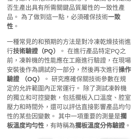
否生產出具有所需關鍵品質屬性的一致性產
品。 為了做到這一點，必須確保技術
一致
性
。
一種常見的和預期的方法是對冷凍乾燥技術進
行
技術驗證（PQ）
。 在進行產品特定PQ之
前，凍幹機的性能應在工廠進行驗證，在現場
安裝後作為調試的一部分，然後再次進行
操作
驗證 （OQ）
。 研究應確保關技術參數在規
定的允許範圍內正常運行。 除了測試凍幹機
的獨立和可控變數，包括擱板入口溫度、腔室
壓力和時間外，還可以評估直接影響產品均勻
性的某些因變數。 其中一項重要的測量是
擱
板溫度均勻性
，有時稱為
擱板溫度分佈驗證
。