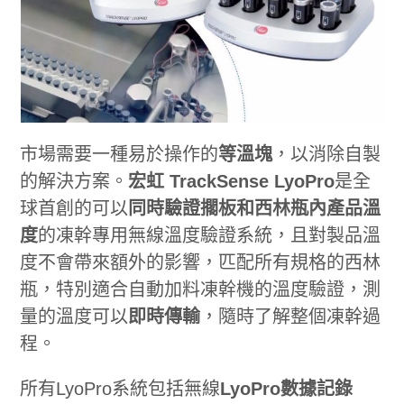
市場需要一種易於操作的
等溫塊
，以消除自製
的解決方案。
宏虹
TrackSense LyoPro
是全
球首創的可以
同時驗證擱板和西林瓶內產品溫
度
的凍幹專用無線溫度驗證系統，且對製品溫
度不會帶來額外的影響，匹配所有規格的西林
瓶，特別適合自動加料凍幹機的溫度驗證，測
量的溫度可以
即時傳輸
，隨時了解整個凍幹過
程。
所有LyoPro系統包括無線
LyoPro數據記錄