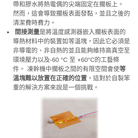
帶和膠水將熱電偶的尖端固定在擱板上。
然而，這會導致擱板表面發黏，並且之後的
清潔費時費力。
間接測量
是將溫度感測器嵌入擱板表面的
導熱材料中的裝置如等溫塊，因此它必須是
非導電的、非自熱的並且能夠維持高真空至
環境壓力以及-60 °C 至 +60°C的工藝條
件。 凍幹機中擱板之間的有限空間會使
等
溫塊難以放置在正確的位置
，這對於自製笨
重的解決方案來說是一個挑戰。