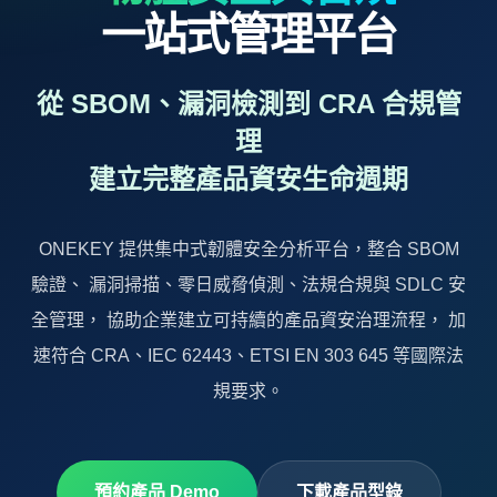
一站式管理平台
從 SBOM、漏洞檢測到 CRA 合規管
理
建立完整產品資安生命週期
ONEKEY 提供集中式韌體安全分析平台，整合 SBOM
驗證、 漏洞掃描、零日威脅偵測、法規合規與 SDLC 安
全管理， 協助企業建立可持續的產品資安治理流程， 加
速符合 CRA、IEC 62443、ETSI EN 303 645 等國際法
規要求。
預約產品 Demo
下載產品型錄