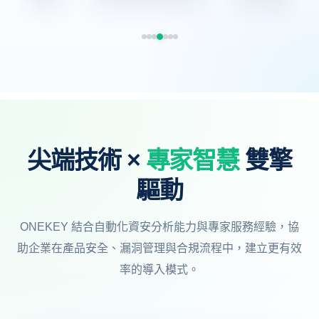
尖端技術 ×
專家智慧
雙擎
驅動
ONEKEY 結合自動化資安分析能力與專家服務經驗，協
助企業在產品安全、漏洞管理與合規流程中，建立更有效
率的導入模式。