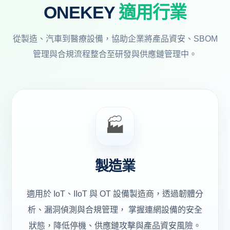
ONEKEY
適用行業
從製造、汽車到醫療設備，協助企業將產品資安、SBOM
管理與合規流程整合至研發與供應鏈管理中。
🏭
製造業
適用於 IoT、IIoT 與 OT 設備製造商，透過韌體分
析、漏洞偵測與合規管理， 掌握連網設備的安全
狀態，降低停機、供應鏈攻擊與產品資安風險。