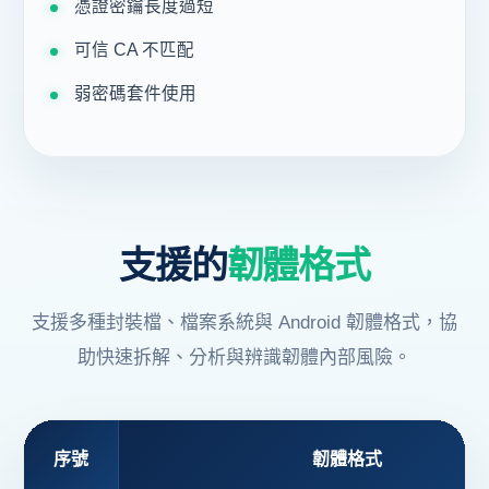
憑證密鑰長度過短
可信 CA 不匹配
弱密碼套件使用
支援的
韌體格式
支援多種封裝檔、檔案系統與 Android 韌體格式，協
助快速拆解、分析與辨識韌體內部風險。
序號
韌體格式