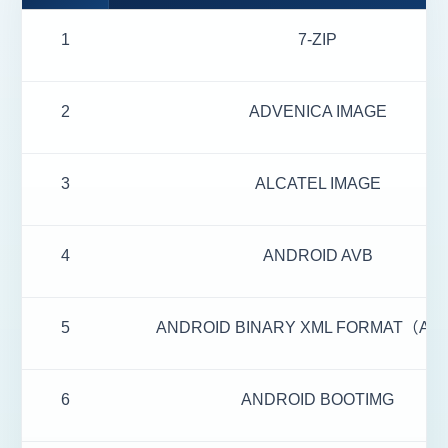
1
7-ZIP
2
ADVENICA IMAGE
3
ALCATEL IMAGE
4
ANDROID AVB
5
ANDROID BINARY XML FORMAT（A
6
ANDROID BOOTIMG