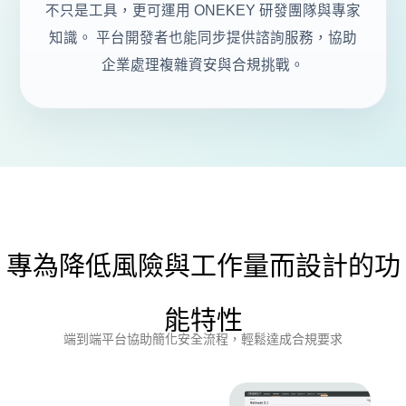
不只是工具，更可運用 ONEKEY 研發團隊與專家
知識。 平台開發者也能同步提供諮詢服務，協助
企業處理複雜資安與合規挑戰。
專為降低風險與工作量而設計的功
能特性
端到端平台協助簡化安全流程，輕鬆達成合規要求