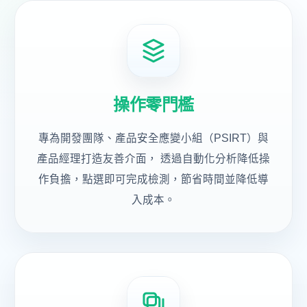
操作零門檻
專為開發團隊、產品安全應變小組（PSIRT）與
產品經理打造友善介面， 透過自動化分析降低操
作負擔，點選即可完成檢測，節省時間並降低導
入成本。