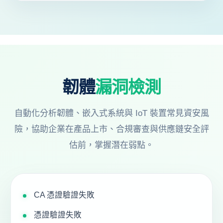
韌體
漏洞檢測
自動化分析韌體、嵌入式系統與 IoT 裝置常見資安風
險，協助企業在產品上市、合規審查與供應鏈安全評
估前，掌握潛在弱點。
CA 憑證驗證失敗
憑證驗證失敗