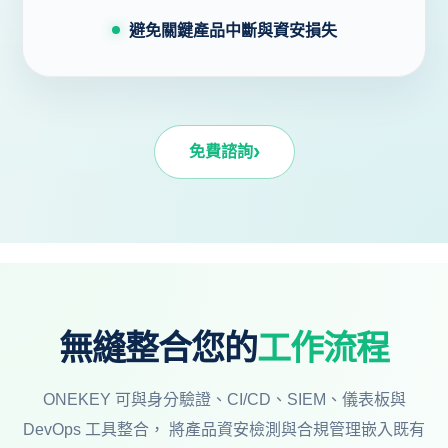
避免關鍵產品中斷與資安損失
免費諮詢
無縫整合您的
工作流程
ONEKEY 可與身分驗證、CI/CD、SIEM、儀表板與
DevOps 工具整合， 將產品資安檢測與合規管理嵌入既有