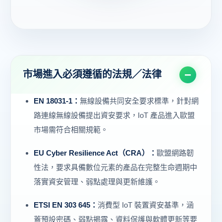
市場進入必須遵循的法規／法律
EN 18031-1：
無線設備共同安全要求標準，針對網
路連線無線設備提出資安要求，IoT 產品進入歐盟
市場需符合相關規範。
EU Cyber Resilience Act（CRA）：
歐盟網路韌
性法，要求具備數位元素的產品在完整生命週期中
落實資安管理、弱點處理與更新維護。
ETSI EN 303 645：
消費型 IoT 裝置資安基準，涵
蓋預設密碼、弱點揭露、資料保護與軟體更新等要