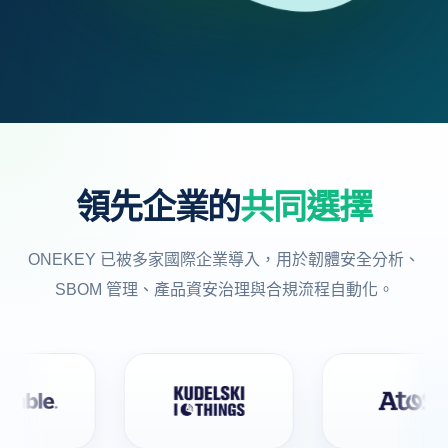
領先企業的
共同選擇
ONEKEY 已被多家國際企業導入，用於韌體安全分析、
SBOM 管理、產品資安治理與合規流程自動化。