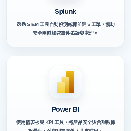
Splunk
透過 SIEM 工具自動偵測威脅並建立工單，協助
安全團隊加速事件追蹤與處理。
Power BI
使用儀表板與 KPI 工具，將產品安全與合規數據