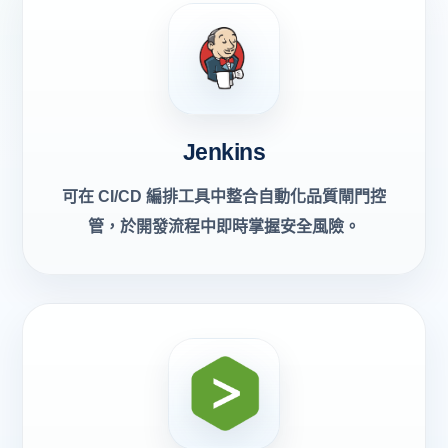
Jenkins
可在 CI/CD 編排工具中整合自動化品質閘門控
管，於開發流程中即時掌握安全風險。