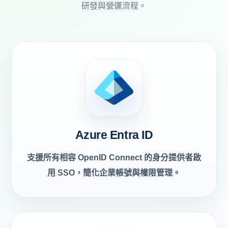
研發與營運流程。
Azure Entra ID
支援所有相容 OpenID Connect 的身分提供者啟
用 SSO，簡化企業帳號與權限管理。