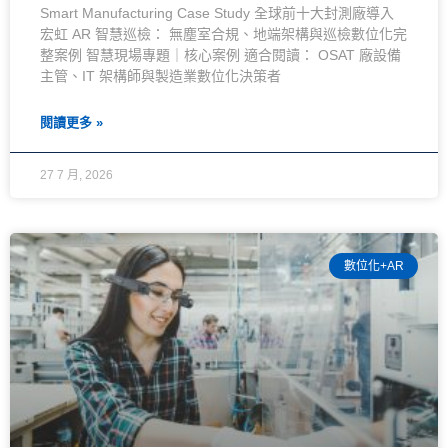
Smart Manufacturing Case Study 全球前十大封測廠導入
宏虹 AR 智慧巡檢： 無塵室合規、地端架構與巡檢數位化完
整案例 智慧現場專題｜核心案例 適合閱讀： OSAT 廠設備
主管、IT 架構師與製造業數位化決策者
閱讀更多 »
27 7 月, 2026
數位化+AR