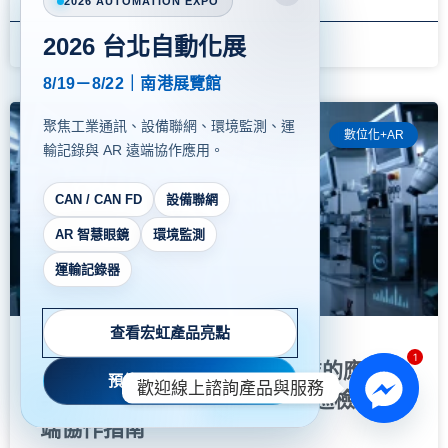
2026 AUTOMATION EXPO
2026 台北自動化展
8 7 月, 2026
8/19－8/22｜南港展覽館
聚焦工業通訊、設備聯網、環境監測、運
數位化+AR
輸記錄與 AR 遠端協作應用。
CAN / CAN FD
設備聯網
AR 智慧眼鏡
環境監測
運輸記錄器
查看宏虹產品亮點
1
工業AR智慧眼鏡在台灣製造業的應用：
預約現場 Demo →
歡迎線上諮詢產品與服務
半導體、封測、晶圓廠、智慧巡檢與遠
端協作指南