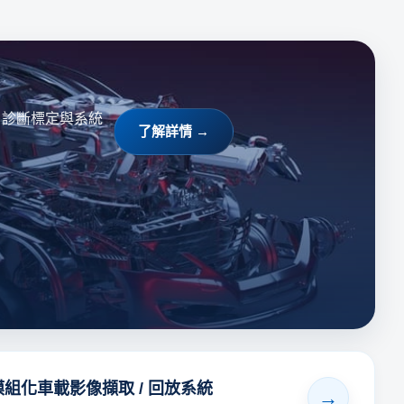
、診斷標定與系統
了解詳情 →
模組化車載影像擷取 / 回放系統