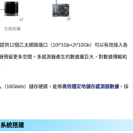
方案架構
12個乙太網路端口（10\*1Gb+2\*10Gb）可以有效接入各
器預留更多空間。多感測器產生的數據量巨大，對數據傳輸和
。
入（16Gbit/s）儲存硬碟，能够
高效穩定地儲存感測器數據
。採
系統搭建