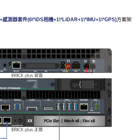
+感測器套件(6\*iDS相機+1\*LiDAR+1\*IMU+1\*GPS)
方案架