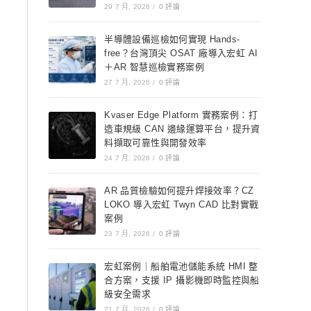
29 7 月, 2026
/
0 評論
半導體設備巡檢如何實現 Hands-
free？台灣頂尖 OSAT 廠導入宏虹 AI
＋AR 智慧巡檢實務案例
27 7 月, 2026
/
0 評論
Kvaser Edge Platform 實務案例：打
造車規級 CAN 邊緣運算平台，提升資
料擷取可靠性與開發效率
24 7 月, 2026
/
0 評論
AR 品質檢驗如何提升焊接效率？CZ
LOKO 導入宏虹 Twyn CAD 比對實戰
案例
23 7 月, 2026
/
0 評論
宏虹案例｜船舶電池儲能系統 HMI 整
合方案，支援 IP 攝影機即時監控與船
級安全需求
21 7 月, 2026
/
0 評論