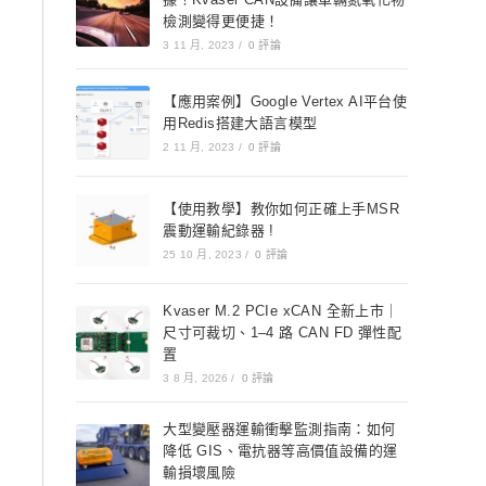
檢測變得更便捷！
3 11 月, 2023
/
0 評論
【應用案例】Google Vertex AI平台使
用Redis搭建大語言模型
2 11 月, 2023
/
0 評論
【使用教學】教你如何正確上手MSR
震動運輸紀錄器 !
25 10 月, 2023
/
0 評論
Kvaser M.2 PCIe xCAN 全新上市｜
尺寸可裁切、1–4 路 CAN FD 彈性配
置
3 8 月, 2026
/
0 評論
大型變壓器運輸衝擊監測指南：如何
降低 GIS、電抗器等高價值設備的運
輸損壞風險