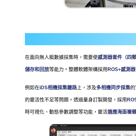
在面向無人艇數據採集時，需要使
感測器套件（四
儲存和回放
等能力。整體軟體架構採用
ROS+感測器
例如在
iDS相機採集鏈路
上，涉及
多相機同步採集
的
的靈活性不足等問題。透過量身訂製開發，採用
RO
時可視化、動態參數調整等功能，靈活
適應海面複