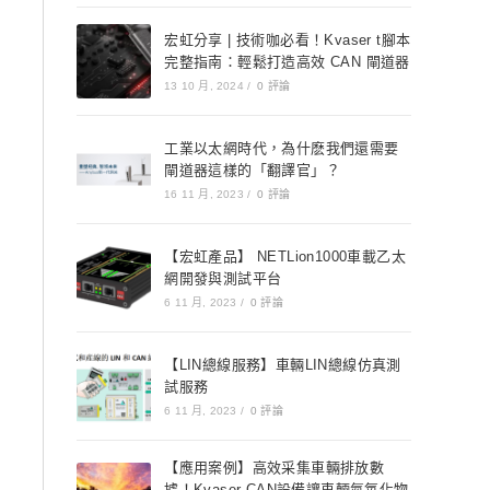
宏虹分享 | 技術咖必看！Kvaser t腳本
完整指南：輕鬆打造高效 CAN 閘道器
13 10 月, 2024
/
0 評論
工業以太網時代，為什麽我們還需要
閘道器這樣的「翻譯官」？
16 11 月, 2023
/
0 評論
【宏虹產品】 NETLion1000車載乙太
網開發與測試平台
6 11 月, 2023
/
0 評論
【LIN總線服務】車輛LIN總線仿真測
試服務
6 11 月, 2023
/
0 評論
【應用案例】高效采集車輛排放數
據！Kvaser CAN設備讓車輛氮氧化物