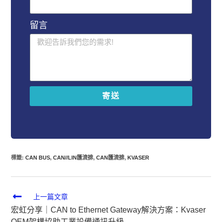
留言
寄送
A
l
t
e
r
標籤
:
CAN BUS
,
CAN//LIN匯流排
,
CAN匯流排
,
KVASER
n
a
t
i
上一篇文章
v
宏虹分享｜CAN to Ethernet Gateway解決方案：Kvaser
e
OEM架構協助工業設備通訊升級