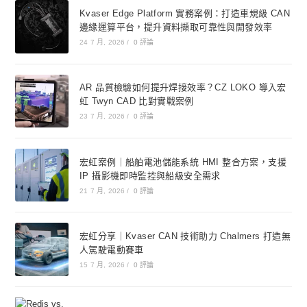
Kvaser Edge Platform 實務案例：打造車規級 CAN
邊緣運算平台，提升資料擷取可靠性與開發效率
24 7 月, 2026
/
0 評論
AR 品質檢驗如何提升焊接效率？CZ LOKO 導入宏
虹 Twyn CAD 比對實戰案例
23 7 月, 2026
/
0 評論
宏虹案例｜船舶電池儲能系統 HMI 整合方案，支援
IP 攝影機即時監控與船級安全需求
21 7 月, 2026
/
0 評論
宏虹分享｜Kvaser CAN 技術助力 Chalmers 打造無
人駕駛電動賽車
15 7 月, 2026
/
0 評論