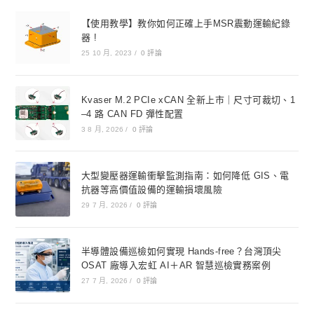
【使用教學】教你如何正確上手MSR震動運輸紀錄
器 !
25 10 月, 2023
/
0 評論
Kvaser M.2 PCIe xCAN 全新上市｜尺寸可裁切、1
–4 路 CAN FD 彈性配置
3 8 月, 2026
/
0 評論
大型變壓器運輸衝擊監測指南：如何降低 GIS、電
抗器等高價值設備的運輸損壞風險
29 7 月, 2026
/
0 評論
半導體設備巡檢如何實現 Hands-free？台灣頂尖
OSAT 廠導入宏虹 AI＋AR 智慧巡檢實務案例
27 7 月, 2026
/
0 評論