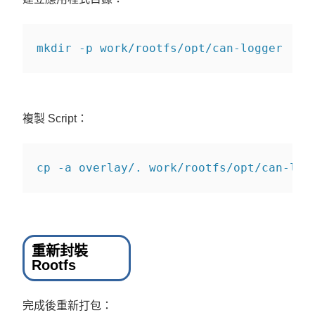
mkdir
-p
 work/rootfs/opt/can-logger
複製 Script：
cp
-a
 overlay/. work/rootfs/opt/can-log
重新封裝
Rootfs
完成後重新打包：