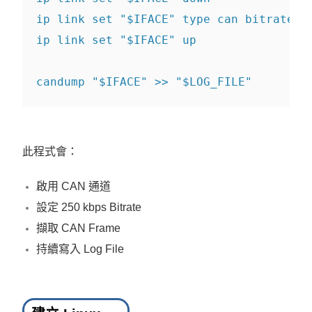
ip link 
set
"
$IFACE
"
 type can bitrate 
"
ip link 
set
"
$IFACE
"
 up
candump 
"
$IFACE
"
 >> 
"
$LOG_FILE
"
此程式會：
啟用 CAN 通道
設定 250 kbps Bitrate
擷取 CAN Frame
持續寫入 Log File