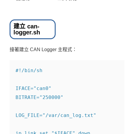
建立 can-
logger.sh
接著建立 CAN Logger 主程式：
#!/bin/sh
IFACE
=
"can0"
BITRATE
=
"250000"
LOG_FILE
=
"/var/can_log.txt"
ip link 
set
"
$IFACE
"
 down