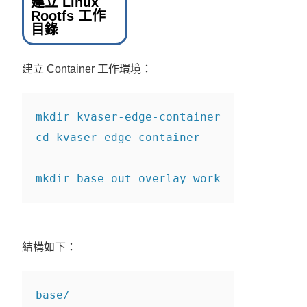
建立 Linux
Rootfs 工作
目錄
建立 Container 工作環境：
mkdir
 kvaser-edge-container
cd
 kvaser-edge-container
mkdir
 base out overlay work
結構如下：
base/