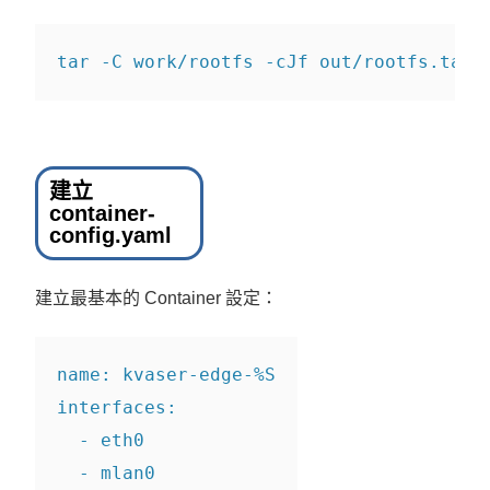
tar 
-C
 work/rootfs 
-cJf
 out/rootfs.tar.
建立
container-
config.yaml
建立最基本的 Container 設定：
name: kvaser-edge-%S
interfaces:
  - eth0
  - mlan0