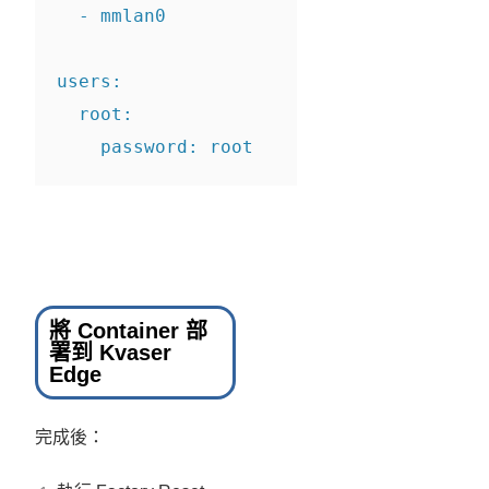
  - mmlan0
users:
  root:
    password: root
將 Container 部
署到 Kvaser
Edge
完成後：