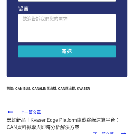
留言
寄送
A
l
t
e
r
標籤
:
CAN BUS
,
CAN//LIN匯流排
,
CAN匯流排
,
KVASER
n
a
t
i
上一篇文章
v
宏虹新品｜Kvaser Edge Platform車載邊緣運算平台：
e
CAN資料擷取與即時分析解決方案
:
下一篇文章