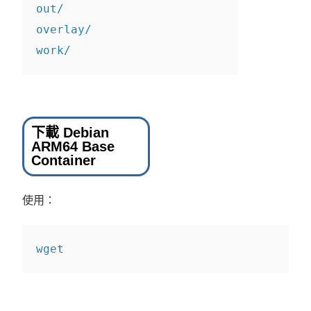
out/
overlay/
work/
下載 Debian
ARM64 Base
Container
使用：
wget