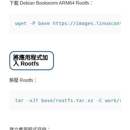
下載 Debian Bookworm ARM64 Rootfs：
wget
-P
 base https://images.linuxcontai
將應用程式加
入 Rootfs
解壓 Rootfs：
tar 
-xJf
 base/rootfs.tar.xz 
-C
 work/roo
建立應用程式目錄：