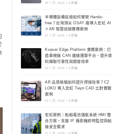
29 7 月, 2026
/
0 評論
半導體設備巡檢如何實現 Hands-
free？台灣頂尖 OSAT 廠導入宏虹 AI
現
＋AR 智慧巡檢實務案例
的
27 7 月, 2026
/
0 評論
於
Kvaser Edge Platform 實務案例：打
急
造車規級 CAN 邊緣運算平台，提升資
料擷取可靠性與開發效率
24 7 月, 2026
/
0 評論
AR 品質檢驗如何提升焊接效率？CZ
LOKO 導入宏虹 Twyn CAD 比對實戰
案例
23 7 月, 2026
/
0 評論
宏虹案例｜船舶電池儲能系統 HMI 整
合方案，支援 IP 攝影機即時監控與船
級安全需求
21 7 月, 2026
/
0 評論