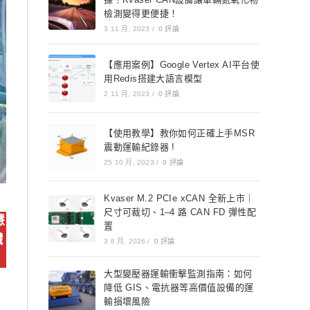
檢測變得更便捷！
3 11 月, 2023
/
0 評論
【應用案例】Google Vertex AI平台使
用Redis搭建大語言模型
2 11 月, 2023
/
0 評論
【使用教學】教你如何正確上手MSR
震動運輸紀錄器 !
25 10 月, 2023
/
0 評論
Kvaser M.2 PCIe xCAN 全新上市｜
尺寸可裁切、1–4 路 CAN FD 彈性配
慧
置
臟
3 8 月, 2026
/
0 評論
大型變壓器運輸衝擊監測指南：如何
降低 GIS、電抗器等高價值設備的運
輸損壞風險