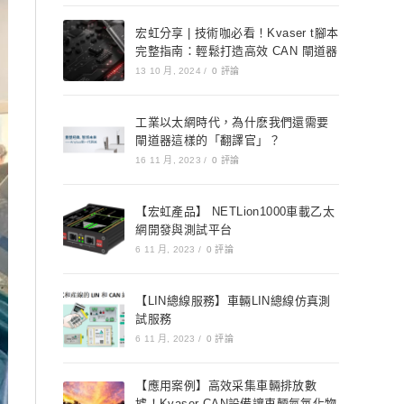
宏虹分享 | 技術咖必看！Kvaser t腳本
完整指南：輕鬆打造高效 CAN 閘道器
13 10 月, 2024
/
0 評論
工業以太網時代，為什麽我們還需要
閘道器這樣的「翻譯官」？
16 11 月, 2023
/
0 評論
【宏虹產品】 NETLion1000車載乙太
網開發與測試平台
6 11 月, 2023
/
0 評論
【LIN總線服務】車輛LIN總線仿真測
試服務
6 11 月, 2023
/
0 評論
【應用案例】高效采集車輛排放數
據！Kvaser CAN設備讓車輛氮氧化物