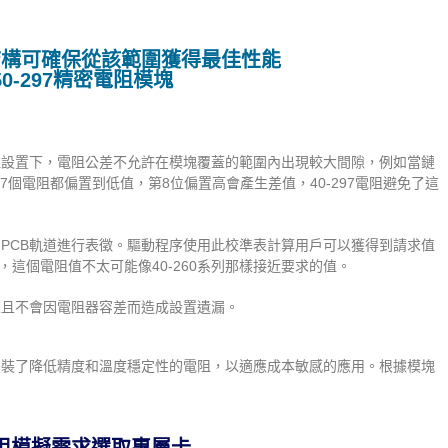
結構可確保從該範圍獲得最佳性能
和50-297精密電阻模塊
的電阻設置下，電阻公差不允許在模塊覆蓋的範圍內出現較大間隙，例如當鏈
時，前7個電阻都偏置到低值，第8位偏置高會產生差值，40-297電阻避免了這
器和PCB軌道進行表徵。驅動程序使用此校準表計算用戶可以獲得到請求值
這個電阻值不太可能像40-260系列那樣接近要求的值。
，並且不會因電阻器容差而造成設置遺漏。
並安裝了降低精度和溫度穩定性的電阻，以適應成本敏感的應用。根據模塊