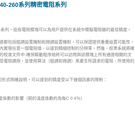
 40-260系列精密電阻系列
262和40-265系列，這些電阻模塊可以為用戶提供在系統中模擬電阻器的最佳精度。
道都包括粗調設置機制和微調設置機制，可以保證提供重疊設置可能性。
內實現任意一個電阻值，以達到精細控制的分辨率。然後，校準系統將確
的校准文件中-確保驅動程序始終可以訪問與該模塊上所有通道相關的文
受電阻調用，並使用算法（粗調和微調）來產生所請求的電阻，所使用的
的形式明確說明。可以達到的精度受以下幾個因素的限制：
係數的影響（銅的溫度係數約為每C 0.4％）