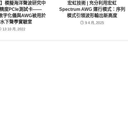
例】模擬海洋聲波研究中
宏虹技術 | 充分利用宏虹
精度PCIe測試卡——
Spectrum AWG 運行模式：序列
um數字化儀與AWG被用於
模式引領波形輸出新高度
新水下聲學實驗室
9 4 月, 2025
13 10 月, 2022