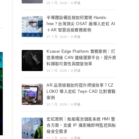
29 7 月, 2026
/
0 評論
半導體設備巡檢如何實現 Hands-
free？台灣頂尖 OSAT 廠導入宏虹 AI
＋AR 智慧巡檢實務案例
27 7 月, 2026
/
0 評論
Kvaser Edge Platform 實務案例：打
造車規級 CAN 邊緣運算平台，提升資
料擷取可靠性與開發效率
24 7 月, 2026
/
0 評論
AR 品質檢驗如何提升焊接效率？CZ
LOKO 導入宏虹 Twyn CAD 比對實戰
案例
23 7 月, 2026
/
0 評論
宏虹案例｜船舶電池儲能系統 HMI 整
合方案，支援 IP 攝影機即時監控與船
級安全需求
21 7 月, 2026
/
0 評論