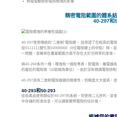
熱電電動勢對電阻模塊的影響
精密電阻範圍的體系
40-297
40-297使用傳統的“二進制”電阻鏈， 這保證了在較高
從0111111變化到10000000（8位電阻鏈上的中點）
一問題，並確保在覆蓋範圍方面不存在大於分辨率的差值。
與40-260系列一樣，模塊有一個校準表，對電阻、繼電
的最近的電阻值（以歐姆為單位）。由於沒有微調電阻控制，
40-297具有二進制電阻器鏈的簡單性，但精度大大提高
40-293和50-293
這些產品使用類似於40-297的系統，但使用二元序列，
中存儲的校准信息，可以讀取實際電阻的估計值。