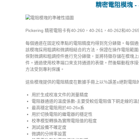
精密電阻模塊 -
Pickering 精密電阻卡有40-260，40-261，40-
每個通道在固定校準點的電阻精度均得到充分錶徵。每個通
該模塊採用粗調和微調相結合的方法，保證在操作電阻範圍
保對微調和粗調控件進行充分錶徵，並將特徵存儲在模塊上
件。通過使用校準端口來支持通道的表徵。然後驅動程序接
方法受到專利保護。
這些模塊提供的電阻精度在數據手冊上以％誤差±絕對電阻
用於生成校准文件的測量精度
電阻器通道的溫度係數-主要受較低電阻值下銅走線的溫度
最高穩定電阻用於40-26x系
用於切換電阻的繼電器的穩定性
校準模型轉換為實際電阻值的程度
測試設備不確定度
微調的分辨率設置