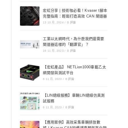
宏虹分享 | 技術咖必看！Kvaser t腳本
完整指南：輕鬆打造高效 CAN 閘道器
13 10 月, 2024
/
0 評論
工業以太網時代，為什麽我們還需要
閘道器這樣的「翻譯官」？
16 11 月, 2023
/
0 評論
【宏虹產品】 NETLion1000車載乙太
網開發與測試平台
6 11 月, 2023
/
0 評論
【LIN總線服務】車輛LIN總線仿真測
試服務
6 11 月, 2023
/
0 評論
【應用案例】高效采集車輛排放數
據！Kvaser CAN設備讓車輛氮氧化物