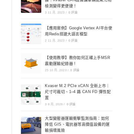
檢測變得更便捷！
3 11 月, 2023
/
0 評論
【應用案例】Google Vertex AI平台使
用Redis搭建大語言模型
2 11 月, 2023
/
0 評論
【使用教學】教你如何正確上手MSR
震動運輸紀錄器 !
25 10 月, 2023
/
0 評論
Kvaser M.2 PCIe xCAN 全新上市｜
尺寸可裁切、1–4 路 CAN FD 彈性配
置
3 8 月, 2026
/
0 評論
大型變壓器運輸衝擊監測指南：如何
降低 GIS、電抗器等高價值設備的運
輸損壞風險