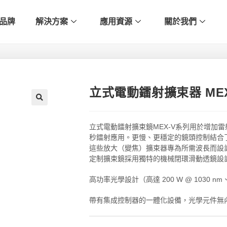
品牌
解決方案
應用資源
關於我們
立式電動鐳射擴束器 MEX
🔍
立式電動鐳射擴束鏡MEX-V系列用於增加
秒鐳射應用。更慢、更穩定的鏡頭控制結合
這些放大（變焦）擴束器專為所需波長而設
定制擴束鏡採用獨特的機械閉環滑動透鏡設
高功率光學設計（高達 200 W @ 1030 nm、
帶有集成控制器的一體化設備，光學元件無內