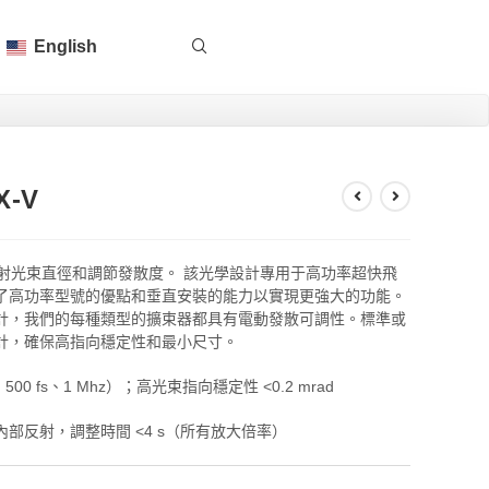
English
-V
雷射光束直徑和調節發散度。 該光學設計專用于高功率超快飛
了高功率型號的優點和垂直安裝的能力以實現更強大的功能。
計，我們的每種類型的擴束器都具有電動發散可調性。標準或
計，確保高指向穩定性和最小尺寸。
500 fs、1 Mhz）；高光束指向穩定性 <0.2 mrad
部反射，調整時間 <4 s（所有放大倍率）