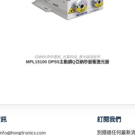
查看內容
亞納秒/奈秒雷射
,
光電科技
,
激光器及配件
MPL15100 DPSS主動調Q亞納秒脈衝激光器
訂閱我們
資訊
別錯過任何最新
info@hongtronics.com