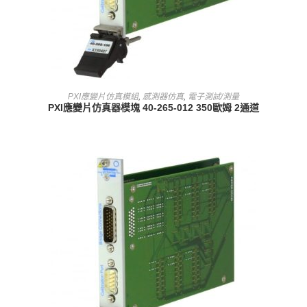
查看內容
PXI應變片仿真模組
,
感測器仿真
,
電子測試/測量
PXI應變片仿真器模塊 40-265-012 350歐姆 2通道