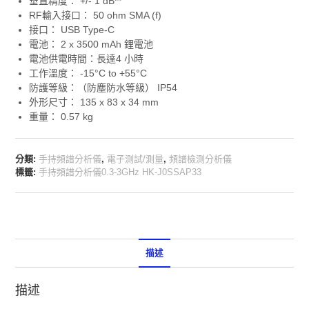
垂直精度： +/- 1 dB**
RF輸入接口： 50 ohm SMA (f)
接口： USB Type-C
電池： 2 x 3500 mAh 鋰電池
電池供電時間：長達4 小時
工作溫度： -15°C to +55°C
防護等級：（防塵防水等級） IP54
外形尺寸： 135 x 83 x 34 mm
重量： 0.57 kg
分類:
手持頻譜分析儀
,
電子測試/測量
,
頻譜檢測分析儀
標籤:
手持頻譜分析儀0.3-3GHz HK-J0SSAP33
描述
描述