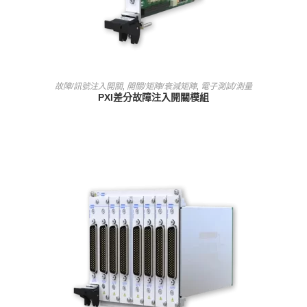
查看內容
故障/訊號注入開關
,
開關/矩陣/衰減矩陣
,
電子測試/測量
PXI差分故障注入開關模組