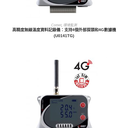
查看內容
Comet
,
環境監測
高精度無線溫度資料記錄儀：支持4個外部探頭和4G數據機
(U0141TG)