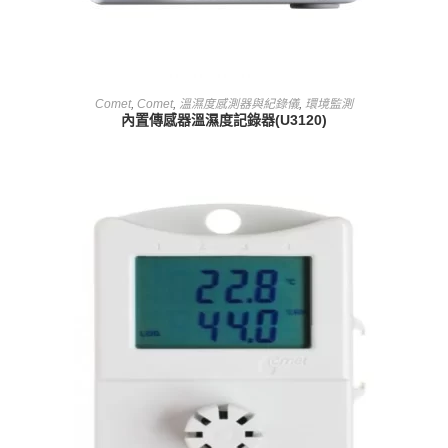
查看內容
Comet
,
Comet
,
溫濕度感測器與紀錄儀
,
環境監測
內置傳感器溫濕度記錄器(U3120)