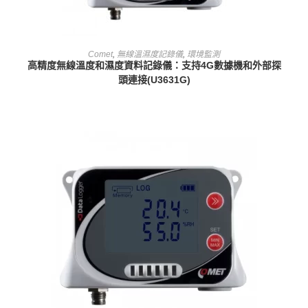
查看內容
Comet
,
無線溫濕度記錄儀
,
環境監測
高精度無線溫度和濕度資料記錄儀：支持4G數據機和外部探
頭連接(U3631G)