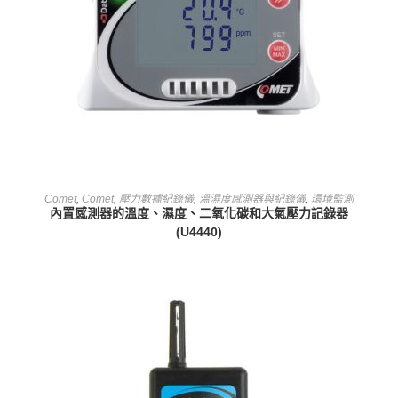
查看內容
Comet
,
Comet
,
壓力數據紀錄儀
,
溫濕度感測器與紀錄儀
,
環境監測
內置感測器的溫度、濕度、二氧化碳和大氣壓力記錄器
(U4440)