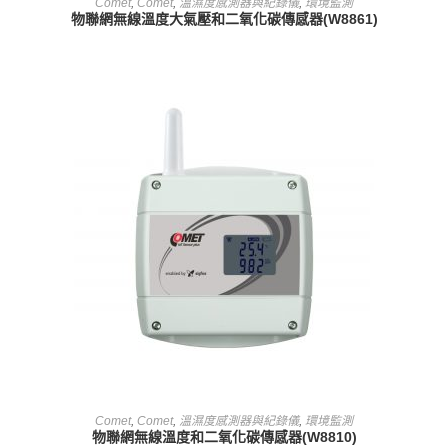
Comet
,
Comet
,
溫濕度感測器與紀錄儀
,
環境監測
物聯網無線溫度大氣壓和二氧化碳傳感器(W8861)
查看內容
Comet
,
Comet
,
溫濕度感測器與紀錄儀
,
環境監測
物聯網無線溫度和二氧化碳傳感器(W8810)