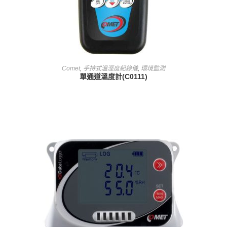
查看內容
Comet
,
手持式溫溼度紀錄儀
,
環境監測
單通道溫度計(C0111)