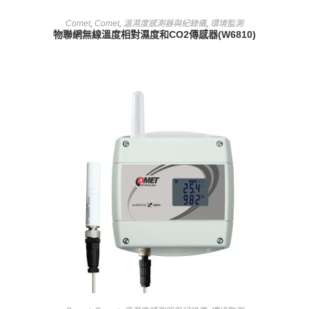
查看內容
Comet
,
Comet
,
溫濕度感測器與紀錄儀
,
環境監測
物聯網無線溫度相對濕度和CO2傳感器(W6810)
查看內容