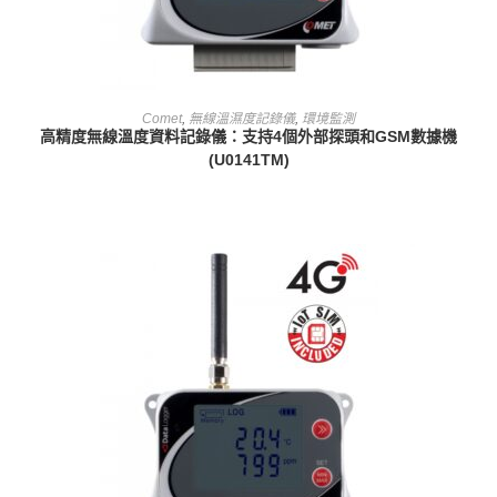
查看內容
Comet
,
無線溫濕度記錄儀
,
環境監測
高精度無線溫度資料記錄儀：支持4個外部探頭和GSM數據機
(U0141TM)