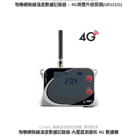
物聯網無線溫度數據記錄器 – 4G與雙外部探頭(U0121G)
查看內容
Comet
,
無線溫濕度記錄儀
,
環境監測
物聯網無線溫度數據記錄器-內置感測器和 4G 數據機