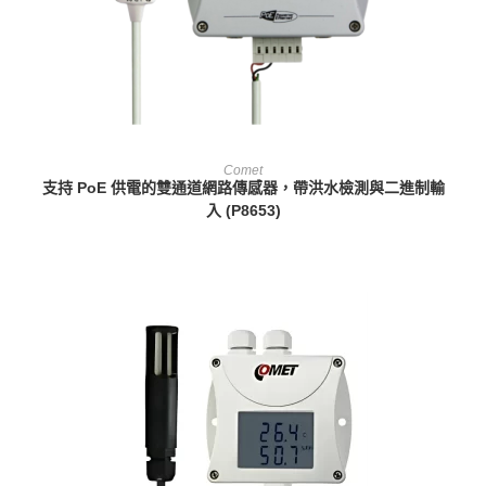
查看內容
Comet
支持 PoE 供電的雙通道網路傳感器，帶洪水檢測與二進制輸
入 (P8653)