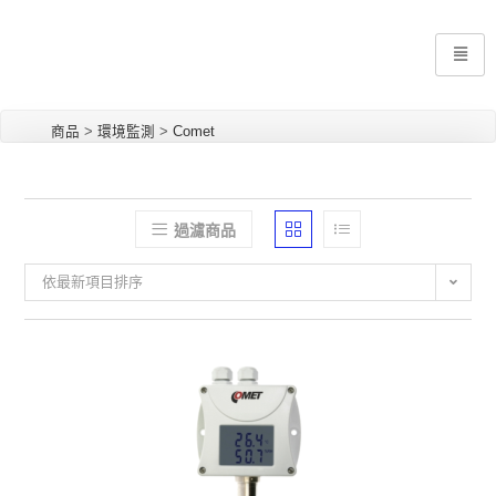
商品
>
環境監測
>
Comet
過濾商品
依最新項目排序