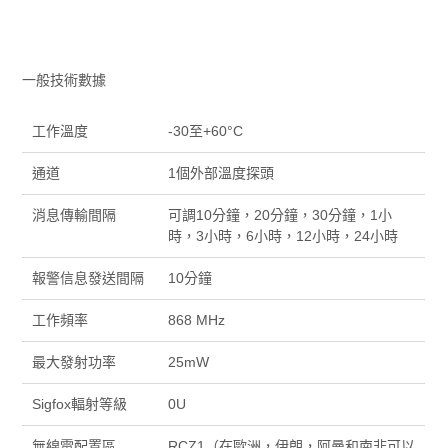
一般技術數據
工作溫度
-30至+60°C
通道
1個外部溫度探頭
消息傳輸間隔
可調10分鐘，20分鐘，30分鐘，1小
時，3小時，6小時，12小時，24小時
報警信息發送間隔
10分鐘
工作頻率
868 MHz
最大發射功率
25mW
Sigfox輻射等級
0U
無線電配置區
RCZ1（在歐洲，伊朗，阿曼和南非可以