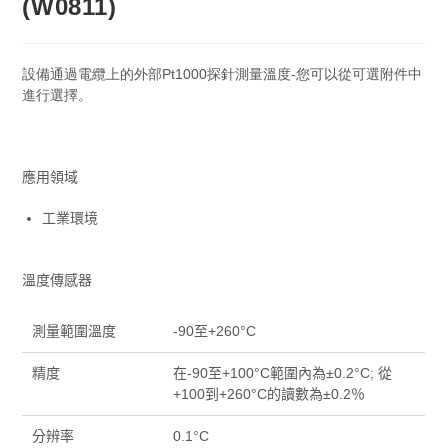
(W0811)
設備通過電纜上的外部Pt1000探針測量溫度-您可以從可選附件中
進行選擇。
應用領域
工業環境
溫度傳感器
測量範圍溫度
-90至+260°C
精度
在-90至+100°C範圍內為±0.2°C; 從
+100到+260°C的讀數為±0.2％
分辨率
0.1°C