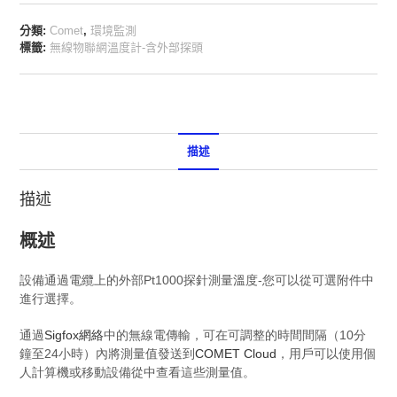
分類:
Comet
,
環境監測
標籤:
無線物聯網溫度計-含外部探頭
描述
描述
概述
設備通過電纜上的外部Pt1000探針測量溫度-您可以從可選附件中
進行選擇。
通過
Sigfox網絡
中的無線電傳輸，可在可調整的時間間隔（10分
鐘至24小時）內將測量值發送到
COMET Cloud
，用戶可以使用個
人計算機或移動設備從中查看這些測量值。