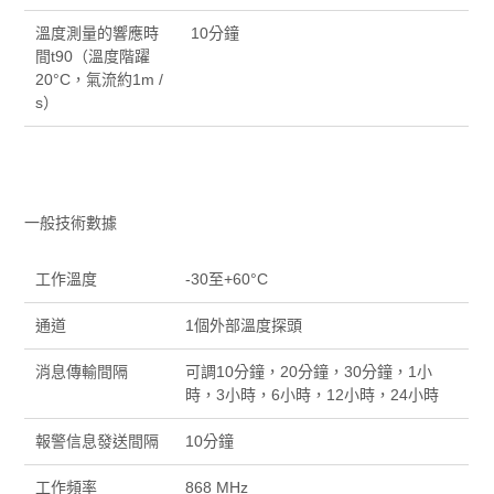
溫度測量的響應時
10分鐘
間t90（溫度階躍
20°C，氣流約1m /
s）
一般技術數據
工作溫度
-30至+60°C
通道
1個外部溫度探頭
消息傳輸間隔
可調10分鐘，20分鐘，30分鐘，1小
時，3小時，6小時，12小時，24小時
報警信息發送間隔
10分鐘
工作頻率
868 MHz