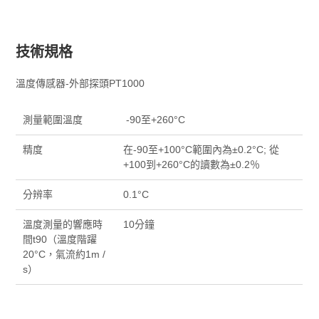
技術規格
溫度傳感器-外部探頭PT1000
測量範圍溫度
-90至+260°C
精度
在-90至+100°C範圍內為±0.2°C; 從
+100到+260°C的讀數為±0.2％
分辨率
0.1°C
溫度測量的響應時
10分鐘
間t90（溫度階躍
20°C，氣流約1m /
s）