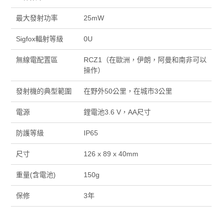
最大發射功率
25mW
Sigfox輻射等級
0U
無線電配置區
RCZ1（在歐洲，伊朗，阿曼和南非可以
操作）
發射機的典型範圍
在野外50公里，在城市3公里
電源
鋰電池3.6 V，AA尺寸
防護等級
IP65
尺寸
126 x 89 x 40mm
重量(含電池)
150g
保修
3年