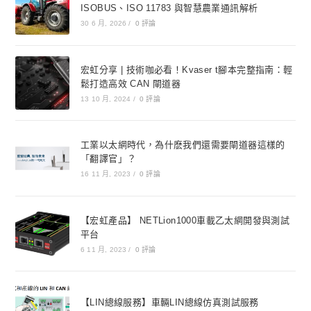
ISOBUS、ISO 11783 與智慧農業通訊解析
30 6 月, 2026
/
0 評論
宏虹分享 | 技術咖必看！Kvaser t腳本完整指南：輕
鬆打造高效 CAN 閘道器
13 10 月, 2024
/
0 評論
工業以太網時代，為什麽我們還需要閘道器這樣的
「翻譯官」？
16 11 月, 2023
/
0 評論
【宏虹產品】 NETLion1000車載乙太網開發與測試
平台
6 11 月, 2023
/
0 評論
【LIN總線服務】車輛LIN總線仿真測試服務