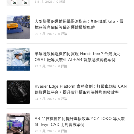
3 8 月, 2026
/
0 評論
大型變壓器運輸衝擊監測指南：如何降低 GIS、電
抗器等高價值設備的運輸損壞風險
29 7 月, 2026
/
0 評論
半導體設備巡檢如何實現 Hands-free？台灣頂尖
OSAT 廠導入宏虹 AI＋AR 智慧巡檢實務案例
27 7 月, 2026
/
0 評論
Kvaser Edge Platform 實務案例：打造車規級 CAN
邊緣運算平台，提升資料擷取可靠性與開發效率
24 7 月, 2026
/
0 評論
AR 品質檢驗如何提升焊接效率？CZ LOKO 導入宏
虹 Twyn CAD 比對實戰案例
23 7 月, 2026
/
0 評論