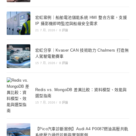
宏虹案例｜船舶電池儲能系統 HMI 整合方案，支援
IP 攝影機即時監控與船級安全需求
21 7 月, 2026
/
0 評論
宏虹分享｜Kvaser CAN 技術助力 Chalmers 打造無
人駕駛電動賽車
15 7 月, 2026
/
0 評論
Redis vs. MongoDB 差異比較：資料模型、效能與
選型指南
15 7 月, 2026
/
0 評論
【Pico汽車診斷案例】Audi A4 P0087燃油高壓共軌
系統壓力過低診斷與實測案例