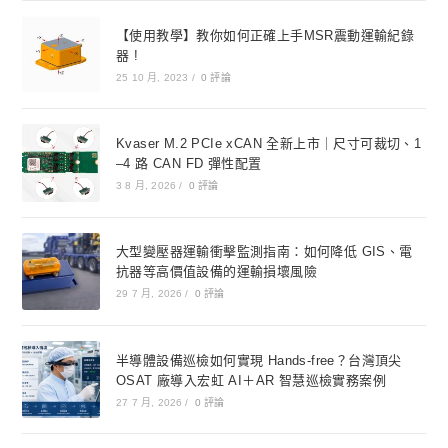
【使用教學】教你如何正確上手MSR震動運輸紀錄
器 !
25 10 月, 2023
/
0 評論
Kvaser M.2 PCIe xCAN 全新上市｜尺寸可裁切、1
–4 路 CAN FD 彈性配置
3 8 月, 2026
/
0 評論
大型變壓器運輸衝擊監測指南：如何降低 GIS、電
抗器等高價值設備的運輸損壞風險
29 7 月, 2026
/
0 評論
半導體設備巡檢如何實現 Hands-free？台灣頂尖
OSAT 廠導入宏虹 AI＋AR 智慧巡檢實務案例
27 7 月, 2026
/
0 評論