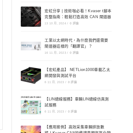
宏虹分享 | 技術咖必看！Kvaser t腳本
完整指南：輕鬆打造高效 CAN 閘道器
13 10 月, 2024
/
0 評論
工業以太網時代，為什麽我們還需要
閘道器這樣的「翻譯官」？
16 11 月, 2023
/
0 評論
【宏虹產品】 NETLion1000車載乙太
網開發與測試平台
6 11 月, 2023
/
0 評論
【LIN總線服務】車輛LIN總線仿真測
試服務
6 11 月, 2023
/
0 評論
【應用案例】高效采集車輛排放數
據！Kvaser CAN設備讓車輛氮氧化物