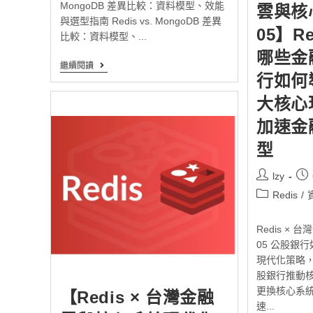
MongoDB 差異比較：資料模型、效能
雲與核
與選型指南 Redis vs. MongoDB 差異
05】R
比較：資料模型、...
哪些金
繼續閱讀
行如何導
大核心
加速金
型
lzy
Redis
/
Redis ×
05 公股銀行
現代化策略，
股銀行推動
更換核心系統
【Redis × 台灣金融
速...