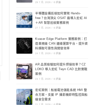
29 7 月, 2026
/
0 評論
半導體設備巡檢如何實現 Hands-
free？台灣頂尖 OSAT 廠導入宏虹 AI
＋AR 智慧巡檢實務案例
27 7 月, 2026
/
0 評論
Kvaser Edge Platform 實務案例：打
造車規級 CAN 邊緣運算平台，提升資
料擷取可靠性與開發效率
24 7 月, 2026
/
0 評論
AR 品質檢驗如何提升焊接效率？CZ
LOKO 導入宏虹 Twyn CAD 比對實戰
案例
23 7 月, 2026
/
0 評論
宏虹案例｜船舶電池儲能系統 HMI 整
合方案，支援 IP 攝影機即時監控與船
級安全需求
21 7 月, 2026
/
0 評論