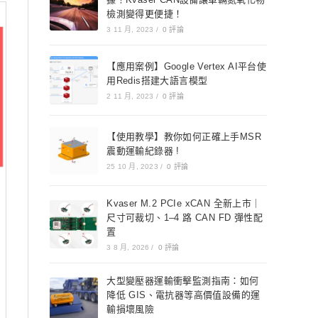
檢測變得更便捷！
3 11 月, 2023
/
0 評論
【應用案例】Google Vertex AI平台使
用Redis搭建大語言模型
2 11 月, 2023
/
0 評論
【使用教學】教你如何正確上手MSR
震動運輸紀錄器 !
25 10 月, 2023
/
0 評論
Kvaser M.2 PCIe xCAN 全新上市｜
尺寸可裁切、1–4 路 CAN FD 彈性配
置
3 8 月, 2026
/
0 評論
大型變壓器運輸衝擊監測指南：如何
降低 GIS、電抗器等高價值設備的運
輸損壞風險