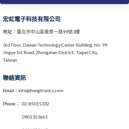
t
e
r
n
宏虹電子科技有限公司
a
t
地址：
臺北市中山區敬業一路99號3樓
i
v
3rd Floor,
Dawan Technology Center Building,
No. 99
e
Jingye 1st Road, Zhongshan District, Taipei City,
:
Taiwan
聯絡資訊
Email：
info@hongtronics.com
Phone：
02-85015332
0901353661