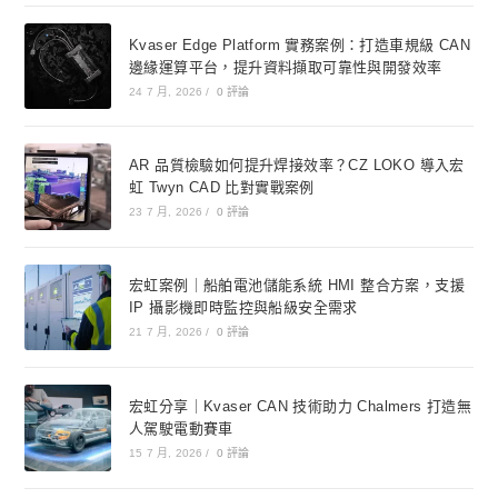
Kvaser Edge Platform 實務案例：打造車規級 CAN
邊緣運算平台，提升資料擷取可靠性與開發效率
24 7 月, 2026
/
0 評論
AR 品質檢驗如何提升焊接效率？CZ LOKO 導入宏
虹 Twyn CAD 比對實戰案例
23 7 月, 2026
/
0 評論
宏虹案例｜船舶電池儲能系統 HMI 整合方案，支援
IP 攝影機即時監控與船級安全需求
21 7 月, 2026
/
0 評論
宏虹分享｜Kvaser CAN 技術助力 Chalmers 打造無
人駕駛電動賽車
15 7 月, 2026
/
0 評論