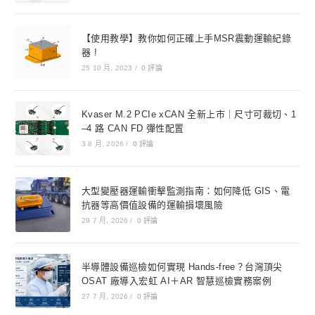
【使用教學】教你如何正確上手MSR震動運輸紀錄
器 !
25 10 月, 2023
/
0 評論
Kvaser M.2 PCIe xCAN 全新上市｜尺寸可裁切、1
–4 路 CAN FD 彈性配置
3 8 月, 2026
/
0 評論
大型變壓器運輸衝擊監測指南：如何降低 GIS、電
抗器等高價值設備的運輸損壞風險
29 7 月, 2026
/
0 評論
半導體設備巡檢如何實現 Hands-free？台灣頂尖
OSAT 廠導入宏虹 AI＋AR 智慧巡檢實務案例
27 7 月, 2026
/
0 評論