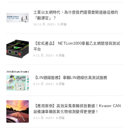
工業以太網時代，為什麽我們還需要閘道器這樣的
「翻譯官」？
16 11 月, 2023
/
0 評論
【宏虹產品】 NETLion1000車載乙太網開發與測試
平台
6 11 月, 2023
/
0 評論
【LIN總線服務】車輛LIN總線仿真測試服務
6 11 月, 2023
/
0 評論
【應用案例】高效采集車輛排放數據！Kvaser CAN
設備讓車輛氮氧化物檢測變得更便捷！
3 11 月, 2023
/
0 評論