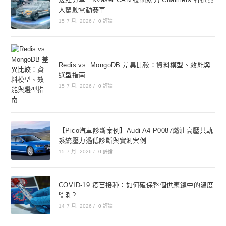
人駕駛電動賽車
15 7 月, 2026
/
0 評論
Redis vs. MongoDB 差異比較：資料模型、效能與
選型指南
15 7 月, 2026
/
0 評論
【Pico汽車診斷案例】Audi A4 P0087燃油高壓共軌
系統壓力過低診斷與實測案例
15 7 月, 2026
/
0 評論
COVID-19 疫苗接種：如何確保整個供應鏈中的溫度
監測?
14 7 月, 2026
/
0 評論