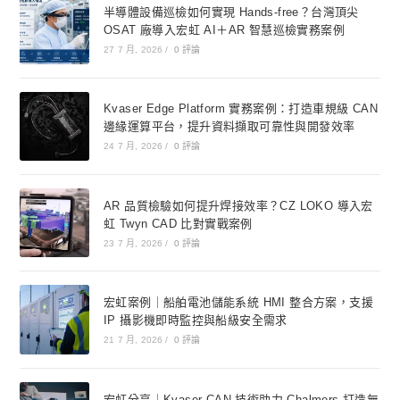
半導體設備巡檢如何實現 Hands-free？台灣頂尖
OSAT 廠導入宏虹 AI＋AR 智慧巡檢實務案例
27 7 月, 2026
/
0 評論
Kvaser Edge Platform 實務案例：打造車規級 CAN
邊緣運算平台，提升資料擷取可靠性與開發效率
24 7 月, 2026
/
0 評論
AR 品質檢驗如何提升焊接效率？CZ LOKO 導入宏
虹 Twyn CAD 比對實戰案例
23 7 月, 2026
/
0 評論
宏虹案例｜船舶電池儲能系統 HMI 整合方案，支援
IP 攝影機即時監控與船級安全需求
21 7 月, 2026
/
0 評論
宏虹分享｜Kvaser CAN 技術助力 Chalmers 打造無