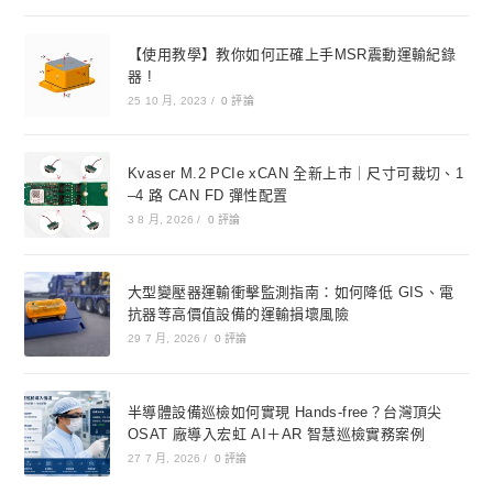
【使用教學】教你如何正確上手MSR震動運輸紀錄
器 !
25 10 月, 2023
/
0 評論
Kvaser M.2 PCIe xCAN 全新上市｜尺寸可裁切、1
–4 路 CAN FD 彈性配置
3 8 月, 2026
/
0 評論
大型變壓器運輸衝擊監測指南：如何降低 GIS、電
抗器等高價值設備的運輸損壞風險
29 7 月, 2026
/
0 評論
半導體設備巡檢如何實現 Hands-free？台灣頂尖
OSAT 廠導入宏虹 AI＋AR 智慧巡檢實務案例
27 7 月, 2026
/
0 評論