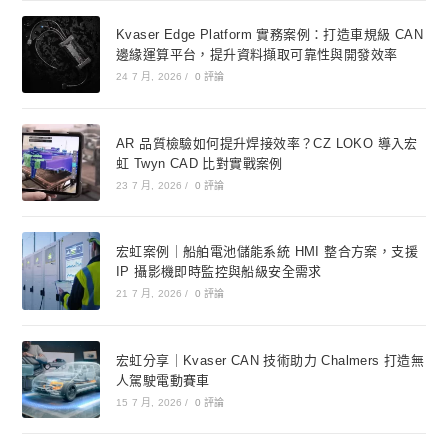
Kvaser Edge Platform 實務案例：打造車規級 CAN
邊緣運算平台，提升資料擷取可靠性與開發效率
24 7 月, 2026
/
0 評論
AR 品質檢驗如何提升焊接效率？CZ LOKO 導入宏
虹 Twyn CAD 比對實戰案例
23 7 月, 2026
/
0 評論
宏虹案例｜船舶電池儲能系統 HMI 整合方案，支援
IP 攝影機即時監控與船級安全需求
21 7 月, 2026
/
0 評論
宏虹分享｜Kvaser CAN 技術助力 Chalmers 打造無
人駕駛電動賽車
15 7 月, 2026
/
0 評論