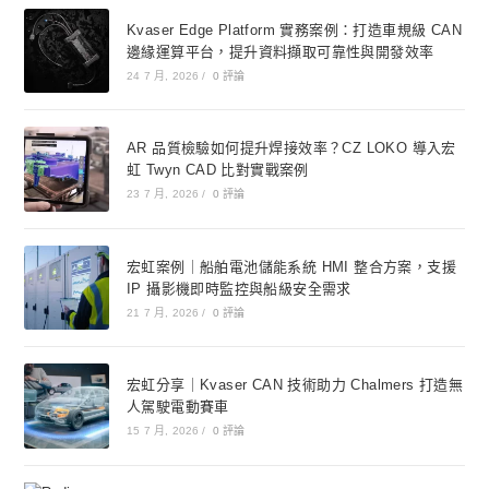
Kvaser Edge Platform 實務案例：打造車規級 CAN
邊緣運算平台，提升資料擷取可靠性與開發效率
24 7 月, 2026
/
0 評論
AR 品質檢驗如何提升焊接效率？CZ LOKO 導入宏
虹 Twyn CAD 比對實戰案例
23 7 月, 2026
/
0 評論
宏虹案例｜船舶電池儲能系統 HMI 整合方案，支援
IP 攝影機即時監控與船級安全需求
21 7 月, 2026
/
0 評論
宏虹分享｜Kvaser CAN 技術助力 Chalmers 打造無
人駕駛電動賽車
15 7 月, 2026
/
0 評論