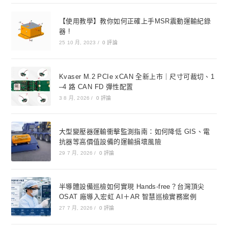
【使用教學】教你如何正確上手MSR震動運輸紀錄
器 !
25 10 月, 2023
/
0 評論
Kvaser M.2 PCIe xCAN 全新上市｜尺寸可裁切、1
–4 路 CAN FD 彈性配置
3 8 月, 2026
/
0 評論
大型變壓器運輸衝擊監測指南：如何降低 GIS、電
抗器等高價值設備的運輸損壞風險
29 7 月, 2026
/
0 評論
半導體設備巡檢如何實現 Hands-free？台灣頂尖
OSAT 廠導入宏虹 AI＋AR 智慧巡檢實務案例
27 7 月, 2026
/
0 評論