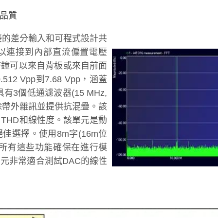
品質
姆端接的差分輸入和可程式設計共
以連接到內部直流偏置電壓
時鐘可以來自背板或來自前面
2 Vpp到7.68 Vpp，涵蓋
3個低通濾波器(15 MHz,
可消除帶外雜訊並提供抗混疊。該
THD和線性度。該單元是動
選擇。使用8m字(16m位
。所有這些功能確保在進行模
元非常適合測試DAC的線性