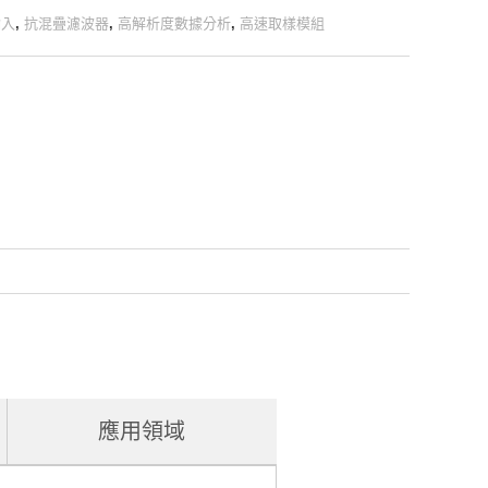
輸入
,
抗混疊濾波器
,
高解析度數據分析
,
高速取樣模組
應用領域