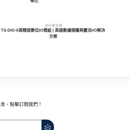
查看內容
波形產生器
TS-DIO-II高精度數位IO模組 | 高速數據捕獲與靈活I/O解決
方案
消息，點擊訂閱我們！