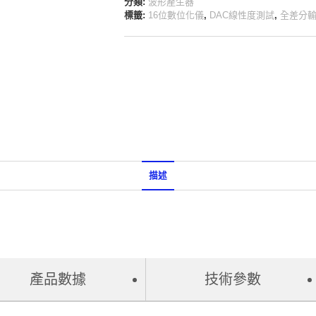
分類:
波形產生器
標籤:
16位數位化儀
,
DAC線性度測試
,
全差分
描述
產品數據
技術參數