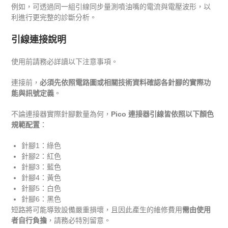
例如，可透過同一組引線同步量測噴油嘴的電流與電壓波形，以
利進行更完整的診斷分析。
引線連接說明
使用前請務必詳讀以下注意事項。
連接前，
必須先依照電路圖或相關技術資料確認各針腳的實際功
能與訊號定義
。
不論連接器實際針腳數量為何，
Pico 連接器引線皆依照以下顏色
規範配置
：
針腳1：綠色
針腳2：紅色
針腳3：藍色
針腳4：黃色
針腳5：白色
針腳6：黑色
短路將可能導致設備嚴重損壞，且因此產生的維修費用
需由使用
者自行負擔
，請務必特別留意。