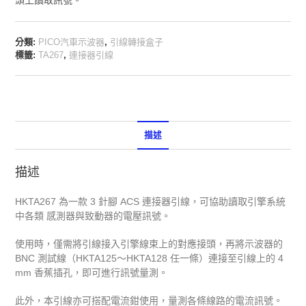
分類:
PICO汽車示波器
,
引線轉接盒子
標籤:
TA267
,
連接器引線
描述
描述
HKTA267 為一款 3 針腳 ACS 連接器引線，可協助讀取引擎系統
中各類 感測器與致動器的電壓訊號。
使用時，僅需將引線接入引擎線束上的對應接頭，再將示波器的
BNC 測試線（HKTA125～HKTA128 任一條）連接至引線上的 4
mm 香蕉插孔，即可進行訊號量測。
此外，本引線亦可搭配電流鉗使用，量測各條線路的電流訊號。