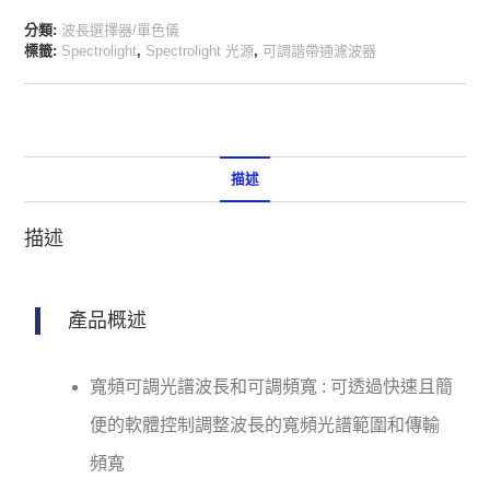
分類:
波長選擇器/單色儀
標籤:
Spectrolight
,
Spectrolight 光源
,
可調諧帶通濾波器
描述
描述
產品概述
寬頻可調光譜波長和可調頻寬 : 可透過快速且簡
便的軟體控制調整波長的寬頻光譜範圍和傳輸
頻寬