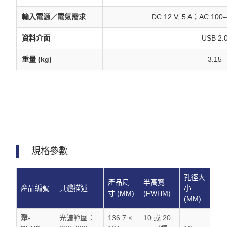
輸入電源／電氣需求
DC 12 V, 5 A；AC 100–
資料介面
USB 2.
重量 (kg)
3.15
規格參數
孔徑大
產品尺
半高寬
產品編號
具體描述
小
寸 (MM)
(FWHM)
(MM)
聚-
光譜範圍：
136.7 ×
10 或 20