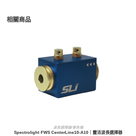
i
v
e
相關商品
:
查看內容
波長選擇器/單色儀
Spectrolight FWS CenterLine10-A10｜靈活波長選擇器