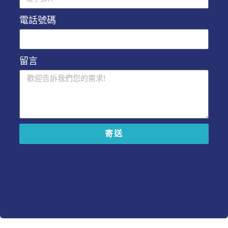
電話號碼
留言
寄送
A
l
t
e
r
n
a
t