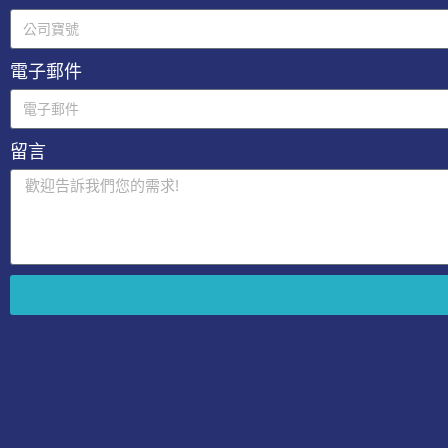
電子郵件
留言
A
l
t
e
r
n