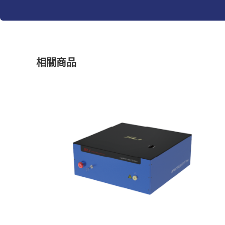
a
t
i
v
e
:
相關商品