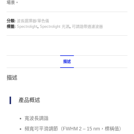
場景。
分類:
波長選擇器/單色儀
標籤:
Spectrolight
,
Spectrolight 光源
,
可調諧帶通濾波器
描述
描述
產品概述
寬波長調諧
頻寬可平滑調節（FWHM 2 – 15 nm，標稱值）