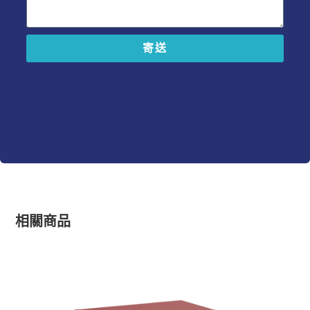
寄送
A
l
t
e
r
n
a
t
i
v
e
相關商品
: