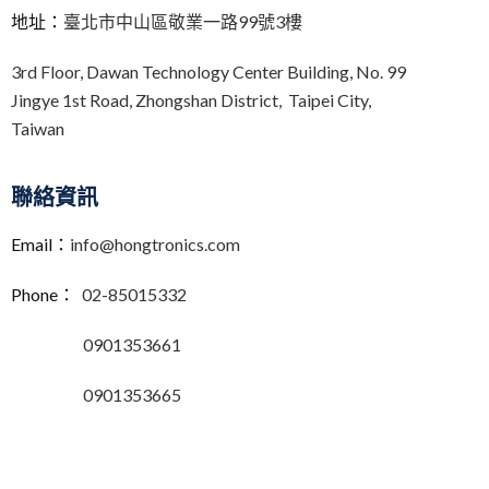
地址：
臺北市中山區敬業一路99號3樓
3rd Floor,
Dawan Technology Center Building,
No. 99
Jingye 1st Road, Zhongshan District, Taipei City,
Taiwan
聯絡資訊
Email：
info@hongtronics.com
Phone：
02-85015332
0901353661
0901353665