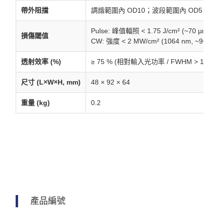
帶外阻擋
調諧範圍內 OD10；波段範圍內 OD5（最高至
Pulse: 峰值輻照 < 1.75 J/cm² (~70 µm 光斑,
損傷閾值
CW: 強度 < 2 MW/cm² (1064 nm, ~90 µ
透射效率 (%)
≥ 75 % (相對輸入光功率 / FWHM > 10 nm
尺寸 (L×W×H, mm)
48 × 92 × 64
重量 (kg)
0.2
產品編號