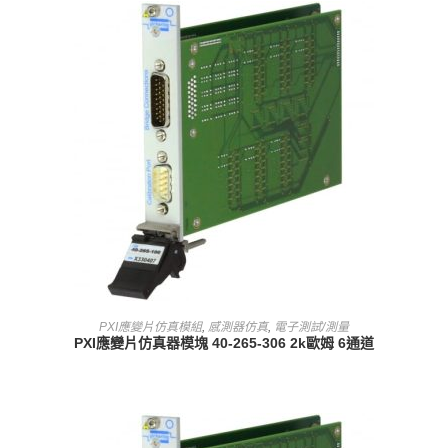
查看內容
PXI應變片仿真模組
,
感測器仿真
,
電子測試/測量
PXI應變片仿真器模塊 40-265-306 2k歐姆 6通道