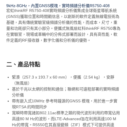
9kHz-8GHz，內置GNSS模塊，實時頻譜分析儀R5750-408
宏虹thinkRF R5750-408實時頻譜分析儀集成全球衛星導航系統
(GNSS)獲取位置和時間戳信息，以創新的軟件定義無線電技術為
基礎，具有傳統實驗室級頻譜分析儀的性能，而成本，尺寸，重
量和功耗卻只有其小部分。便攜式無風扇虹科thinkRF R5750專為
在實驗室，現場或車輛中的分佈式部署而設計，具有高性能，軟
件定義的RF接收器，數字化儀和分析儀的優勢。
二、產品特點
緊湊（257.3 x 193.7 x 60 mm），便攜（2.54 kg），安靜
（無風扇）
基於千兆以太網的控制和通信；聯網和可遠程部署的實時頻譜
分析儀
帶有嵌入式10MHz 參考時鐘源的GNSS 模塊，用於進一步實
現RTSA 的時間同步
寬瞬時帶寬諸如802.11ac標準之類的現代波形利用的帶寬佔用
高達80 M Hz的波形，而LTE-Advanced旨在利用高達100 M
Hz的帶寬。R5550在其直接變頻（ZIF）模式下可提供高達