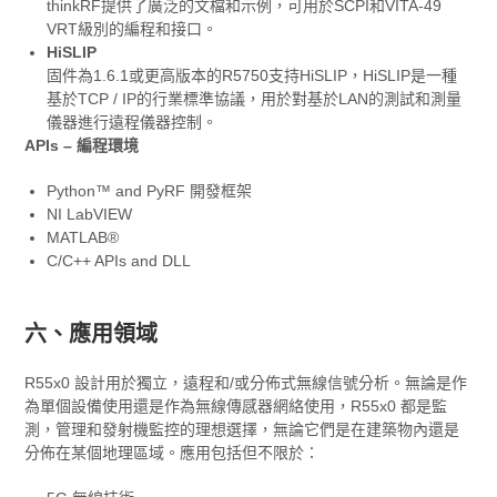
thinkRF提供了廣泛的文檔和示例，可用於SCPI和VITA-49
VRT級別的編程和接口。
HiSLIP
固件為1.6.1或更高版本的R5750支持HiSLIP，HiSLIP是一種
基於TCP / IP的行業標準協議，用於對基於LAN的測試和測量
儀器進行遠程儀器控制。
APIs – 編程環境
Python™ and PyRF 開發框架
NI LabVIEW
MATLAB®
C/C++ APIs and DLL
六、應用領域
R55x0 設計用於獨立，遠程和/或分佈式無線信號分析。無論是作
為單個設備使用還是作為無線傳感器網絡使用，R55x0 都是監
測，管理和發射機監控的理想選擇，無論它們是在建築物內還是
分佈在某個地理區域。應用包括但不限於：