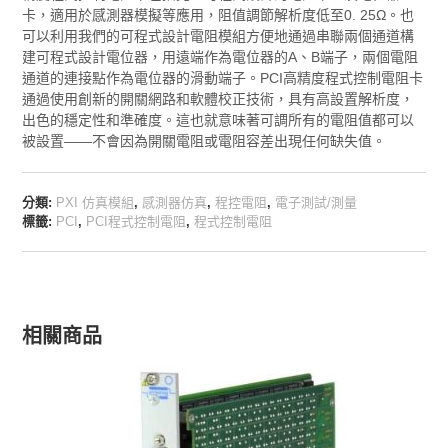
卡，適用於感測器模擬等應用，阻值調節解析度低至0. 25Ω。也
可以利用我們的可程式設計電阻模組方便地通過串聯兩個通道構
建可程式設計電位器，用遠端作為電位器的A、B端子，兩個電阻
通道的連接點作為電位器的滑動端子。PCI高精度程式控制電阻卡
通過使用創新的開關網路和軟體校正技術，具有高設置解析度，
出色的穩定性和準確度。這也就意味著可調所有的電阻值都可以
被設置——不會因為開關電阻或電阻容差出現任何缺失值。
分類:
PXI 仿真模組
,
感測器仿真
,
程控電阻
,
電子測試/測量
標籤:
PCI
,
PCI程式控制電阻
,
程式控制電阻
相關商品