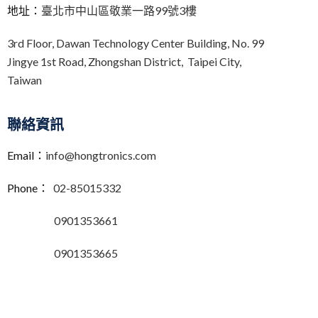
地址：
臺北市中山區敬業一路99號3樓
3rd Floor,
Dawan Technology Center Building,
No. 99
Jingye 1st Road, Zhongshan District, Taipei City,
Taiwan
聯絡資訊
Email：
info@hongtronics.com
Phone：
02-85015332
0901353661
0901353665