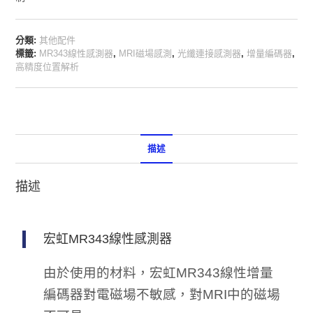
分類:
其他配件
標籤:
MR343線性感測器
,
MRI磁場感測
,
光纖連接感測器
,
增量編碼器
,
高精度位置解析
描述
描述
宏虹MR343線性感測器
由於使用的材料，宏虹MR343線性增量
編碼器對電磁場不敏感，對MRI中的磁場