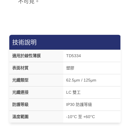
不可見。
技術說明
適用於線性薄膜
TD5334
表面材質
塑膠
光纖類型
62.5μm / 125μm
光纖連接
LC 雙工
防護等級
IP30 防護等級
溫度範圍
-10°C 至 +60°C