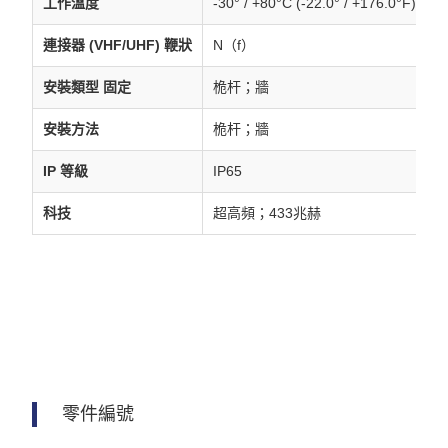
工作溫度
-30° / +80°C (-22.0° / +176.0°F)
連接器 (VHF/UHF) 鞭狀
N（f）
安裝類型 固定
桅杆；牆
安裝方法
桅杆；牆
IP 等級
IP65
科技
超高頻；433兆赫
零件編號