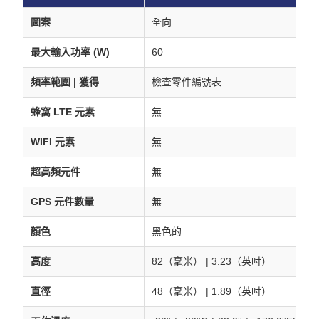
圖案
全向
最大輸入功率 (W)
60
頻率範圍 | 獲得
檢查零件編號表
蜂窩 LTE 元素
無
WIFI 元素
無
超高頻元件
無
GPS 元件數量
無
顏色
黑色的
高度
82（毫米） | 3.23（英吋）
直徑
48（毫米） | 1.89（英吋）