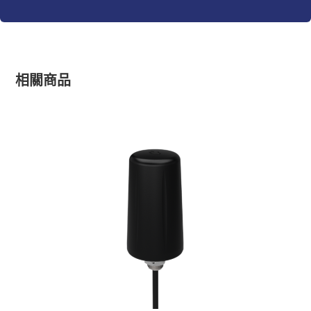
n
a
t
i
v
e
相關商品
: