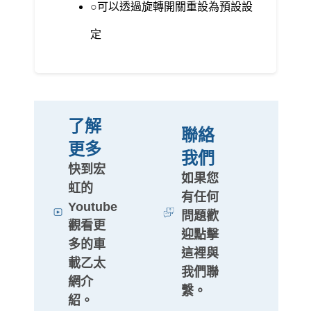
可以透過旋轉開關重設為預設設
定
了解
聯絡
更多
我們
快到宏
如果您
虹的
有任何
Youtube
問題歡
觀看更
迎點擊
多的車
這裡與
載乙太
我們聯
網介
繫。
紹。