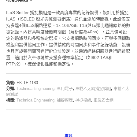
ILaS Sniffer 捕捉模組是一款高度專業的記錄設備，設計用於捕捉
ILAS（ISELED 燈光與感測器網路）通訊並添加時間戳。此設備支
持多達4個ILaS網路連接、1x 10BASE-T1S與1x類比通訊線路的數
據記錄。內建高精度硬體時間戳（解析度為40ns），並具備可設
定的過濾器和多種協定選項。它支援網路時間同步，可與多個擷取
模組和設備協同工作，提供精確的時間同步和事件記錄功能。設備
也具有旋轉開關可進行IP位址設定，並通過網路伺服器進行輕鬆配
置。適用於汽車環境並支援多種標準協定（如802.1AS和
PTPv2），確保優化性能和穩定性。
貨號:
HK-TE-1180
分類:
Technica Engineering
,
車用電子
,
車載乙太網捕捉模組
,
車載乙太
網測試
標籤:
Technica Engineering
,
捕捉模塊
,
捕捉模組
,
車載乙太網
描述