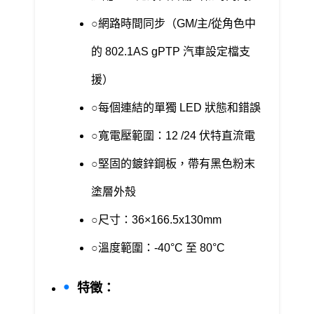
網路時間同步（GM/主/從角色中
的 802.1AS gPTP 汽車設定檔支
援）
每個連結的單獨 LED 狀態和錯誤
寬電壓範圍：12 /24 伏特直流電
堅固的鍍鋅鋼板，帶有黑色粉末
塗層外殼
尺寸：36×166.5x130mm
溫度範圍：-40°C 至 80°C
特徵：