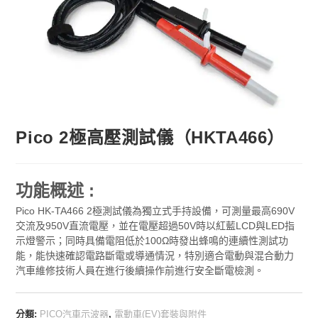
Pico 2極高壓測試儀（HKTA466）
功能概述 :
Pico HK-TA466 2極測試儀為獨立式手持設備，可測量最高690V
交流及950V直流電壓，並在電壓超過50V時以紅藍LCD與LED指
示燈警示；同時具備電阻低於100Ω時發出蜂鳴的連續性測試功
能，能快速確認電路斷電或導通情況，特別適合電動與混合動力
汽車維修技術人員在進行後續操作前進行安全斷電檢測。
分類:
PICO汽車示波器
,
電動車(EV)套裝與附件