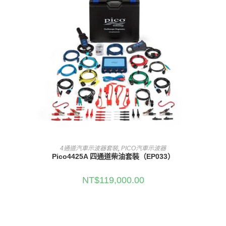
e
:
加入購物車
4通道汽車示波器套裝
,
PICO汽車示波器
Pico4425A 四通道柴油套裝（EP033）
NT$
119,000.00