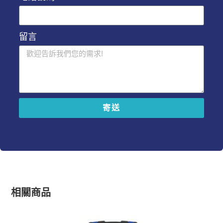
留言
寄送
A
l
t
e
r
n
a
相關商品
t
i
v