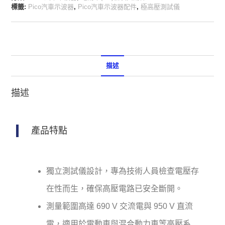
標籤:
Pico汽車示波器
,
Pico汽車示波器配件
,
極高壓測試儀
描述
描述
產品特點
獨立測試儀設計，專為技術人員檢查電壓存
在性而生，確保高壓電路已安全斷開。
測量範圍高達 690 V 交流電與 950 V 直流
電，適用於電動車與混合動力車等高壓系