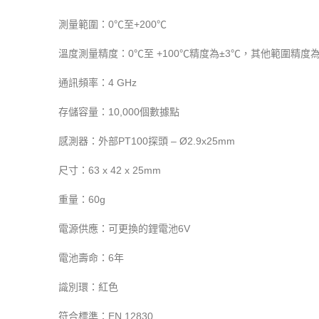
測量範圍：0℃至+200℃
溫度測量精度：0℃至 +100℃精度為±3℃，其他範圍精度為
通訊頻率：4 GHz
存儲容量：10,000個數據點
感測器：外部PT100探頭 – Ø2.9x25mm
尺寸：63 x 42 x 25mm
重量：60g
電源供應：可更換的鋰電池6V
電池壽命：6年
識別環：紅色
符合標準：EN 12830