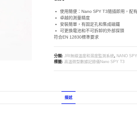
使用簡便：Nano SPY T3隨插即用，
卓越的測量精度
安裝簡單，有固定孔和集成磁鐵
可更換電池和不可拆卸的外部探頭
符合EN 12830標準要求
分類:
JRI無線溫度和濕度監測系統
,
NANO S
標籤:
高溫微型數據記錄儀Nano SPY T3
描述