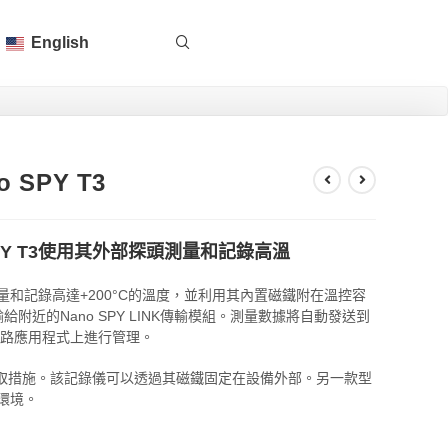
English
SPY T3
PY T3使用其外部探頭測量和記錄高溫
可測量和記錄高達+200°C的溫度，並利用其內置磁鐵附在溫控容
給附近的Nano SPY LINK傳輸模組。測量數據將自動發送到
us 網路應用程式上進行管理。
取措施。該記錄儀可以透過其磁鐵固定在設備外部。另一款型
溫環境。