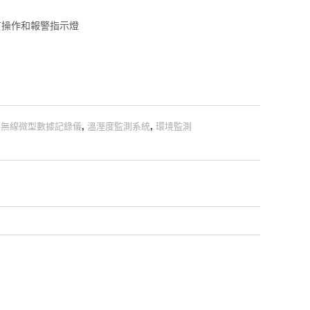
配有操作和報警指示燈
PY無線微型數據記錄儀
,
溫溼度監測系統
,
環境監測