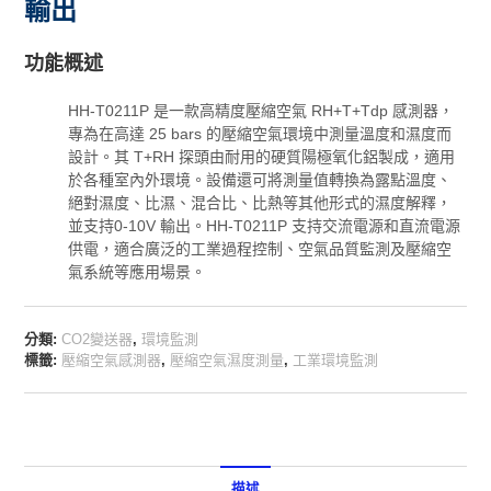
輸出
功能概述
HH-T0211P 是一款高精度壓縮空氣 RH+T+Tdp 感測器，
專為在高達 25 bars 的壓縮空氣環境中測量溫度和濕度而
設計。其 T+RH 探頭由耐用的硬質陽極氧化鋁製成，適用
於各種室內外環境。設備還可將測量值轉換為露點溫度、
絕對濕度、比濕、混合比、比熱等其他形式的濕度解釋，
並支持0-10V 輸出。HH-T0211P 支持交流電源和直流電源
供電，適合廣泛的工業過程控制、空氣品質監測及壓縮空
氣系統等應用場景。
分類:
CO2變送器
,
環境監測
標籤:
壓縮空氣感測器
,
壓縮空氣濕度測量
,
工業環境監測
描述