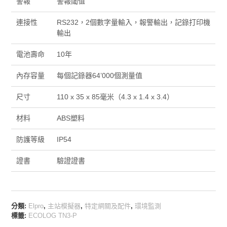
警報
警報閾值
連接性
RS232，2個數字量輸入，報警輸出，記錄打印機
輸出
電池壽命
10年
內存容量
每個記錄器64’000個測量值
尺寸
110 x 35 x 85毫米（4.3 x 1.4 x 3.4）
材料
ABS塑料
防護等級
IP54
證書
驗證證書
分類:
Elpro
,
主站模擬器
,
特定網關及配件
,
環境監測
標籤:
ECOLOG TN3-P