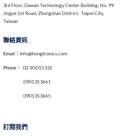
3rd Floor,
Dawan Technology Center Building,
No. 99
Jingye 1st Road, Zhongshan District, Taipei City,
Taiwan
聯絡資訊
Email：
info@hongtronics.com
Phone：
02-85015332
0901353661
0901353665
訂閱我們