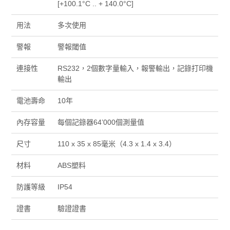
[+100.1°C .. + 140.0°C]
用法
多次使用
警報
警報閾值
連接性
RS232，2個數字量輸入，報警輸出，記錄打印機
輸出
電池壽命
10年
內存容量
每個記錄器64’000個測量值
尺寸
110 x 35 x 85毫米（4.3 x 1.4 x 3.4）
材料
ABS塑料
防護等級
IP54
證書
驗證證書