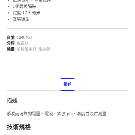
1個轉換觸點
寬度 17,5 毫米
安裝類型
貨號:
1340403
分類:
繼電器
標籤:
監控繼電器
,
繼電器
描述
描述
緊湊而可靠的電壓、電流、餘弦 phi、溫度或液位測量。
技術規格