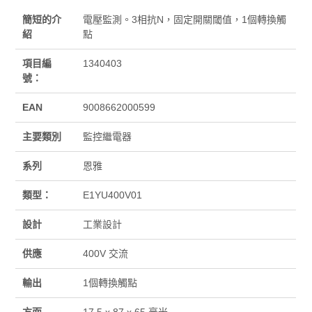
簡短的介
電壓監測。3相抗N，固定開關閾值，1個轉換觸
紹
點
項目編
1340403
號：
EAN
9008662000599
主要類別
監控繼電器
系列
恩雅
類型：
E1YU400V01
設計
工業設計
供應
400V 交流
輸出
1個轉換觸點
方面
17.5 x 87 x 65 毫米