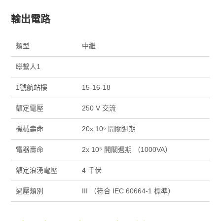
輸出電路
類型
中繼
聯繫人1
1號航站樓
15-16-18
額定電壓
250 V 交流
機械壽命
20x 10⁶ 開關週期
電器壽命
2x 10⁵ 開關週期 （1000VA）
額定浪湧電壓
4 千伏
過壓類別
III （符合 IEC 60664-1 標準）