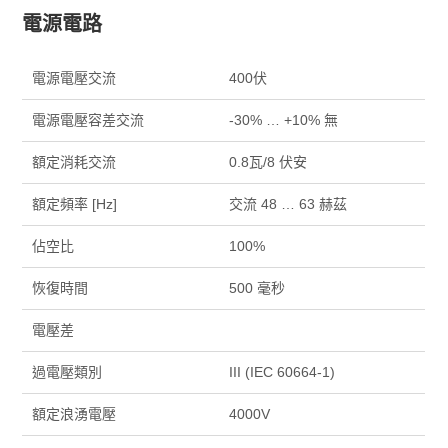
電源電路
電源電壓交流
400伏
電源電壓容差交流
-30% … +10% 無
額定消耗交流
0.8瓦/8 伏安
額定頻率 [Hz]
交流 48 … 63 赫茲
佔空比
100%
恢復時間
500 毫秒
電壓差
過電壓類別
III (IEC 60664-1)
額定浪湧電壓
4000
V