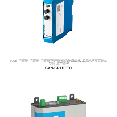
查看內容
Ixxat
,
中繼器
,
中繼器
,
中繼器/閘道器/橋接器/路由器
,
工業通訊與自動化
控制
,
車用電子
CAN-CR110/FO