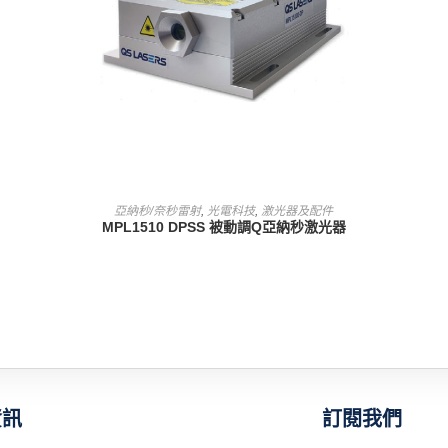
查看內容
亞納秒/奈秒雷射
,
光電科技
,
激光器及配件
MPL1510 DPSS 被動調Q亞納秒激光器
訂閱我們
資訊