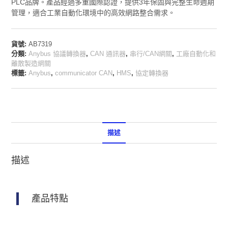
PLC品牌。產品經過多重國際認證，提供3年保固與完整生命週期
管理，適合工業自動化環境中的高效網路整合需求。
貨號:
AB7319
分類:
Anybus 協議轉換器
,
CAN 通訊器
,
串行/CAN網關
,
工廠自動化和
離散製造網關
標籤:
Anybus
,
communicator CAN
,
HMS
,
協定轉換器
描述
描述
產品特點