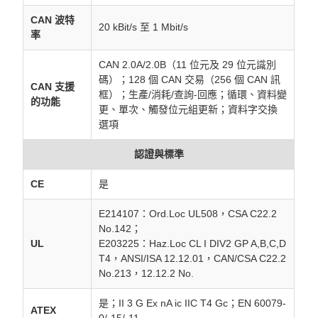
CAN 波特
20 kBit/s 至 1 Mbit/s
率
CAN 2.0A/2.0B（11 位元及 29 位元識別
碼）；128 個 CAN 交易（256 個 CAN 訊
CAN 支援
框）；生產/消耗/查詢-回應；循環、資料變
的功能
更、單次、觸發位元組更新；資料字交換
選項
認證與標準
CE
是
E214107：Ord.Loc UL508，CSA C22.2
No.142；
UL
E203225：Haz.Loc CL I DIV2 GP A,B,C,D
T4，ANSI/ISA 12.12.01，CAN/CSA C22.2
No.213，12.12.2 No.
是；II 3 G Ex nA ic IIC T4 Gc；EN 60079-
ATEX