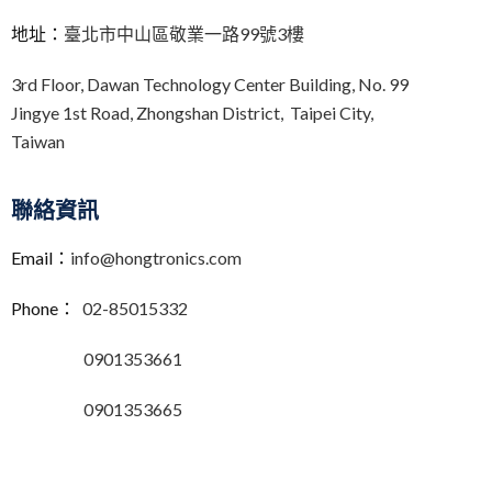
地址：
臺北市中山區敬業一路99號3樓
3rd Floor,
Dawan Technology Center Building,
No. 99
Jingye 1st Road, Zhongshan District, Taipei City,
Taiwan
聯絡資訊
Email：
info@hongtronics.com
Phone：
02-85015332
0901353661
0901353665