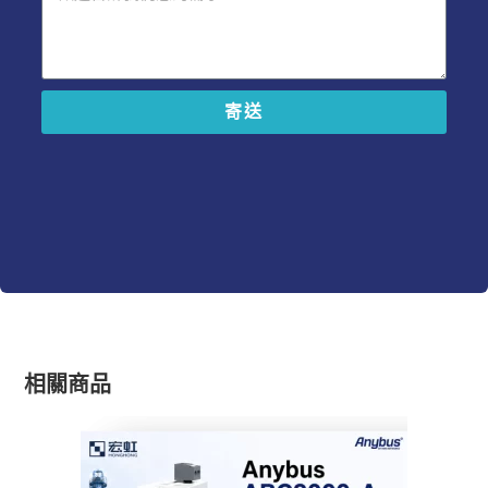
寄送
A
l
t
e
r
n
a
t
i
v
e
相關商品
: