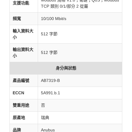
Modbus 規格 V1.0；菊鏈；QoS；Modbus
支援功能
TCP 類別 0/1/部分 2 從屬
頻寬
10/100 Mbit/s
輸入資料大
512 字節
小
輸出資料大
512 字節
小
身分與狀態
產品編號
AB7319-B
ECCN
5A991.b.1
雙重用途
否
原產地
瑞典
品牌
Anybus