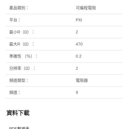
產品類別：
可編程電阻
平台：
PXI
最小R（Ω）：
2
最大R（Ω）：
470
準確性 （％）：
0.2
分辨率（Ω）：
2
頻道類型：
電阻器
頻道：
9
資料下載
PDF數據表