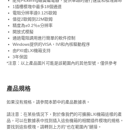
配有Pickering磁簧繼電器，提供卓越的運行速度和模塊壽命
1插槽模塊中最多18個通道
電阻分辨率達0.125歐姆
值從2歐姆到22M歐姆
精度為±0.2％±分辨率
開放式模擬
通過電阻調用進行簡單的軟件控制
Windows提供的VISA，IVI和內核驅動程序
由PXI或LXI機箱支持
3年保固
*注意：以上產品圖片可能是該範圍內的其他型號，僅供參考
產品規格
如果沒有規格，請參閱本節中的產品數據表。
請注意：在某些情況下，對於像我們的可擴展LXI機箱這樣的產
品，可以在數據表中找到插入這些機箱的相關插件模塊的規格。
要找到這些模塊，請轉到上方的“也在範圍內”鏈接。