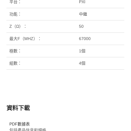
平台：
PXI
功能：
中繼
Z（Ω）：
50
最大F（MHZ）：
67000
極數：
1個
組數：
4個
資料下載
PDF數據表
包括產品信息和規格