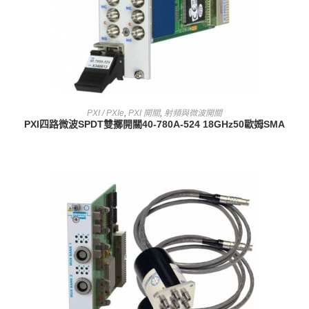
查看內容
PXI / PXIe
,
PXI 開關
,
射頻與微波開關
PXI四路微波SPDT雙擲開關40-780A-524 18GHz50歐姆SMA