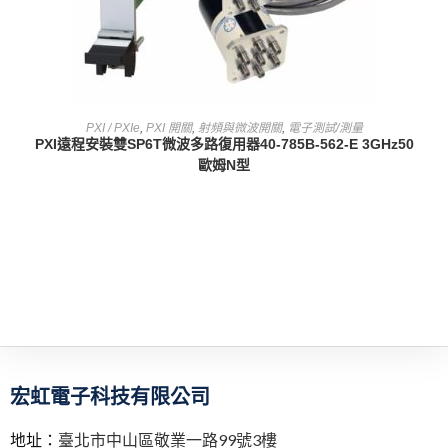
查看內容
PXI / PXIe
,
PXI 開關
,
射頻與微波開關
,
電子測試/測量
PXI遠程安裝雙SP6T微波多路復用器40-785B-562-E 3GHz50
歐姆N型
宏虹電子科技有限公司
地址：
臺北市中山區敬業一路99號3樓