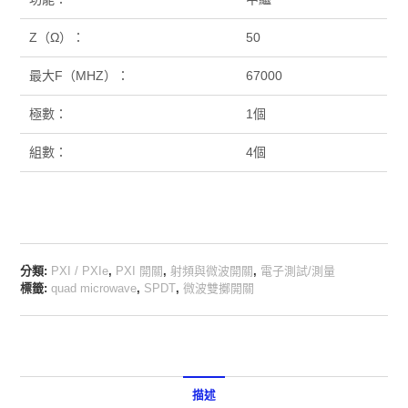
Z（Ω）：
50
最大F（MHZ）：
67000
極數：
1個
組數：
4個
分類:
PXI / PXIe
,
PXI 開關
,
射頻與微波開關
,
電子測試/測量
標籤:
quad microwave
,
SPDT
,
微波雙擲開關
描述