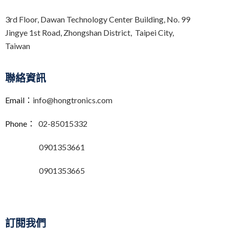
3rd Floor,
Dawan Technology Center Building,
No. 99
Jingye 1st Road, Zhongshan District, Taipei City,
Taiwan
聯絡資訊
Email：
info@hongtronics.com
Phone：
02-85015332
0901353661
0901353665
訂閱我們