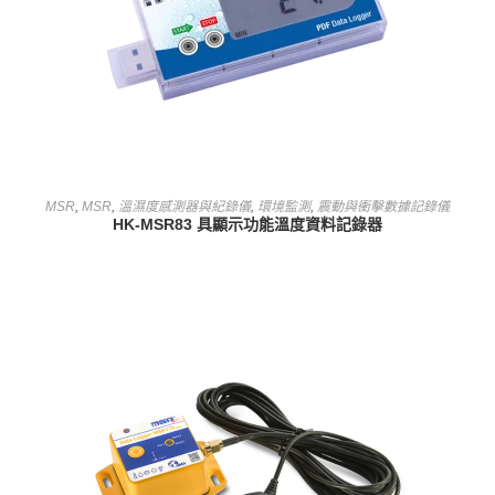
查看內容
MSR
,
MSR
,
溫濕度感測器與紀錄儀
,
環境監測
,
震動與衝擊數據記錄儀
HK-MSR83 具顯示功能溫度資料記錄器