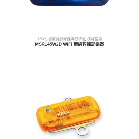
查看內容
MSR
,
溫濕度感測器與紀錄儀
,
環境監測
MSR145W2D WiFi 無線數據記錄器