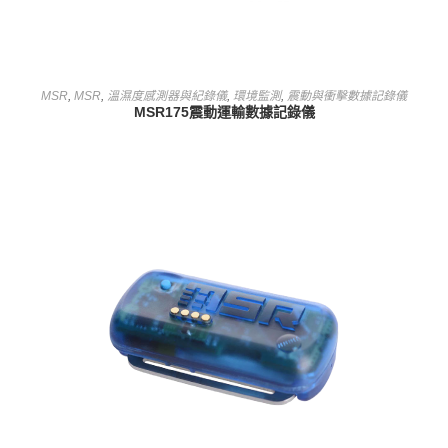
查看內容
MSR
,
MSR
,
溫濕度感測器與紀錄儀
,
環境監測
,
震動與衝擊數據記錄儀
MSR175震動運輸數據記錄儀