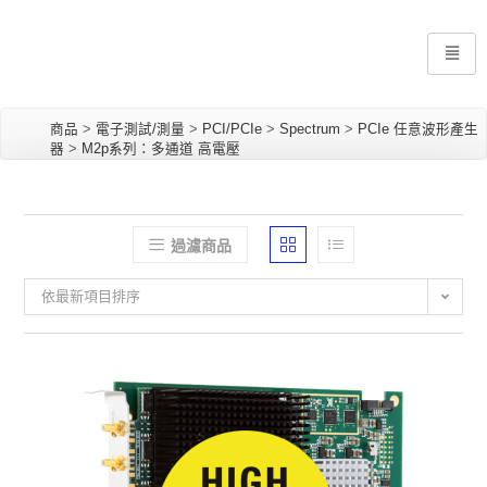
商品
>
電子測試/測量
>
PCI/PCIe
>
Spectrum
>
PCIe 任意波形產生
器
>
M2p系列：多通道 高電壓
過濾商品
依最新項目排序