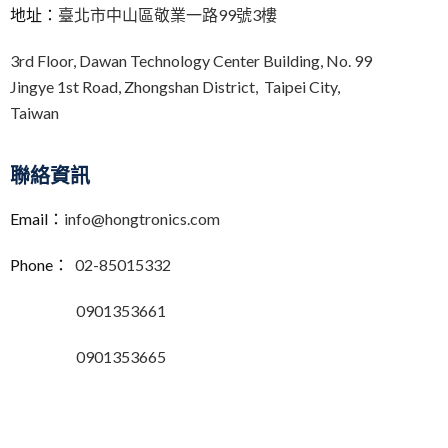
地址：
臺北市中山區敬業一路99號3樓
3rd Floor,
Dawan Technology Center Building,
No. 99
Jingye 1st Road, Zhongshan District, Taipei City,
Taiwan
聯絡資訊
Email：
info@hongtronics.com
Phone：
02-85015332
0901353661
0901353665