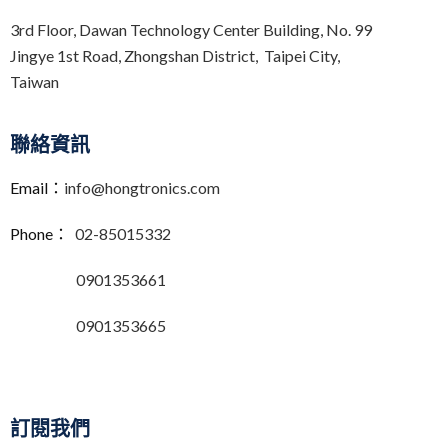
3rd Floor,
Dawan Technology Center Building,
No. 99
Jingye 1st Road, Zhongshan District, Taipei City,
Taiwan
聯絡資訊
Email：
info@hongtronics.com
Phone：
02-85015332
0901353661
0901353665
訂閱我們