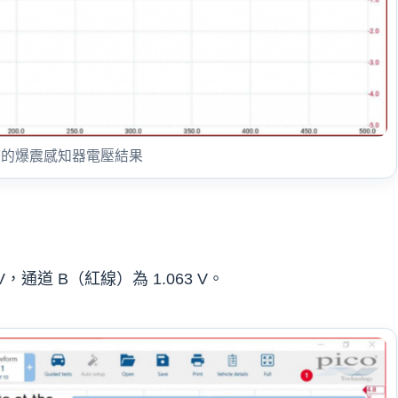
時的爆震感知器電壓結果
，通道 B（紅線）為 1.063 V。