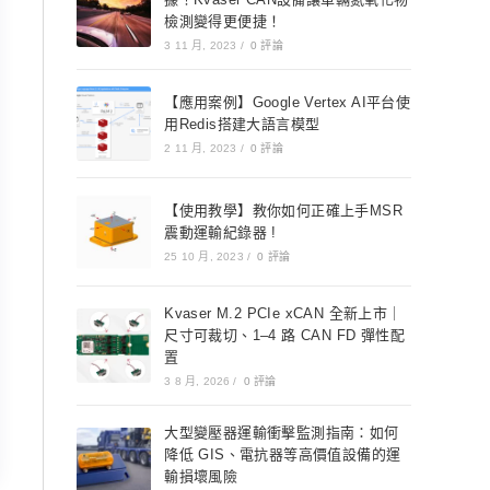
檢測變得更便捷！
3 11 月, 2023
/
0 評論
【應用案例】Google Vertex AI平台使
用Redis搭建大語言模型
2 11 月, 2023
/
0 評論
【使用教學】教你如何正確上手MSR
震動運輸紀錄器 !
25 10 月, 2023
/
0 評論
Kvaser M.2 PCIe xCAN 全新上市｜
尺寸可裁切、1–4 路 CAN FD 彈性配
置
3 8 月, 2026
/
0 評論
大型變壓器運輸衝擊監測指南：如何
降低 GIS、電抗器等高價值設備的運
輸損壞風險