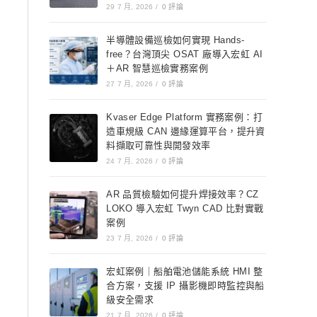
29 7 月, 2026
/
0 評論
半導體設備巡檢如何實現 Hands-
free？台灣頂尖 OSAT 廠導入宏虹 AI
＋AR 智慧巡檢實務案例
27 7 月, 2026
/
0 評論
Kvaser Edge Platform 實務案例：打
造車規級 CAN 邊緣運算平台，提升資
料擷取可靠性與開發效率
24 7 月, 2026
/
0 評論
AR 品質檢驗如何提升焊接效率？CZ
LOKO 導入宏虹 Twyn CAD 比對實戰
案例
23 7 月, 2026
/
0 評論
宏虹案例｜船舶電池儲能系統 HMI 整
合方案，支援 IP 攝影機即時監控與船
級安全需求
21 7 月, 2026
/
0 評論