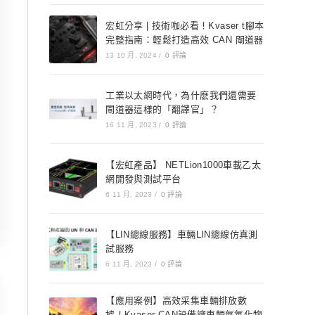
宏虹分享 | 技術咖必看！Kvaser t腳本
完整指南：輕鬆打造高效 CAN 閘道器
13 10 月, 2024
/
0 評論
工業以太網時代，為什麽我們還需要
閘道器這樣的「翻譯官」？
16 11 月, 2023
/
0 評論
【宏虹產品】 NETLion1000車載乙太
網開發與測試平台
6 11 月, 2023
/
0 評論
【LIN總線服務】車輛LIN總線仿真測
試服務
6 11 月, 2023
/
0 評論
【應用案例】高效采集車輛排放數
據！Kvaser CAN設備讓車輛氮氧化物