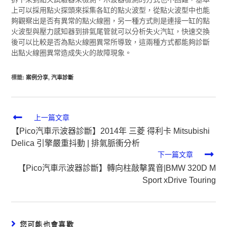
上可以採用點火探頭來採集各缸的點火波型，從點火波型中也能
夠觀察出是否有異常的點火線圈，另一種方式則是連接一缸的點
火波型與壓力感知器到排氣尾管就可以分析失火汽缸，快速交換
後可以比較是否為點火線圈異常所導致，這兩種方式都能夠診斷
出點火線圈異常造成失火的故障現象。
標籤
:
案例分享
,
汽車診斷
上一篇文章
【Pico汽車示波器診斷】2014年 三菱 得利卡 Mitsubishi
Delica 引擎嚴重抖動 | 排氣脈衝分析
下一篇文章
【Pico汽車示波器診斷】轉向柱敲擊異音|BMW 320D M
Sport xDrive Touring
您可能也會喜歡