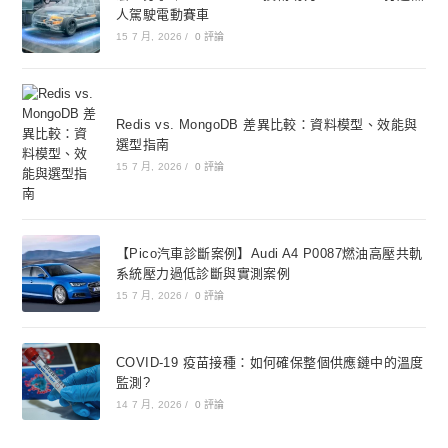
人駕駛電動賽車
15 7 月, 2026
/
0 評論
Redis vs. MongoDB 差異比較：資料模型、效能與
選型指南
15 7 月, 2026
/
0 評論
【Pico汽車診斷案例】Audi A4 P0087燃油高壓共軌
系統壓力過低診斷與實測案例
15 7 月, 2026
/
0 評論
COVID-19 疫苗接種：如何確保整個供應鏈中的溫度
監測?
14 7 月, 2026
/
0 評論