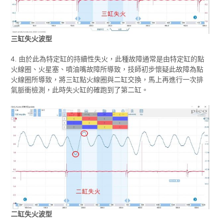
三缸失火波型
4. 由於此為特定缸的持續性失火，此種故障通常是由特定缸的點
火線圈、火星塞、噴油嘴故障所導致，技師初步懷疑此故障為點
火線圈所導致，將三缸點火線圈與二缸交換，馬上再進行一次排
氣脈衝檢測，此時失火缸的確跑到了第二缸。
二缸失火波型