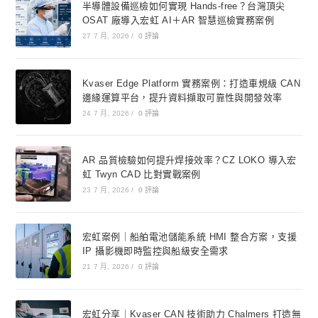
半導體設備巡檢如何實現 Hands-free？台灣頂尖
OSAT 廠導入宏虹 AI＋AR 智慧巡檢實務案例
27 7 月, 2026
/
0 評論
Kvaser Edge Platform 實務案例：打造車規級 CAN
邊緣運算平台，提升資料擷取可靠性與開發效率
24 7 月, 2026
/
0 評論
AR 品質檢驗如何提升焊接效率？CZ LOKO 導入宏
虹 Twyn CAD 比對實戰案例
23 7 月, 2026
/
0 評論
宏虹案例｜船舶電池儲能系統 HMI 整合方案，支援
IP 攝影機即時監控與船級安全需求
21 7 月, 2026
/
0 評論
宏虹分享｜Kvaser CAN 技術助力 Chalmers 打造無