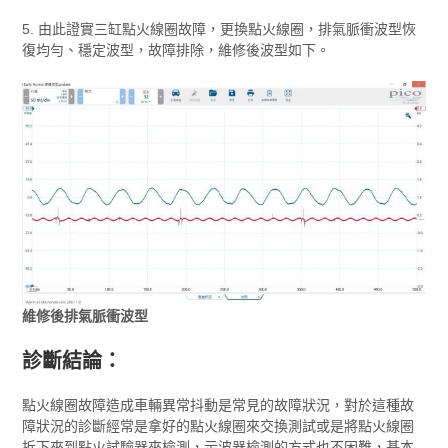
5. 由此證實三缸點火線圈故障，更換點火線圈，排氣脈衝波型恢
復均勻、穩定波型，故障排除，維修後波型如下。
維修後排氣脈衝波型
診斷結論：
點火線圈故障造成車輛異常抖動是常見的故障狀況，對於這種故
障狀況的診斷經常是拿好的點火線圈來交換測試或是將點火線圈
拆下來到點火試驗器來檢測，示波器檢測的方式也不困難，基本