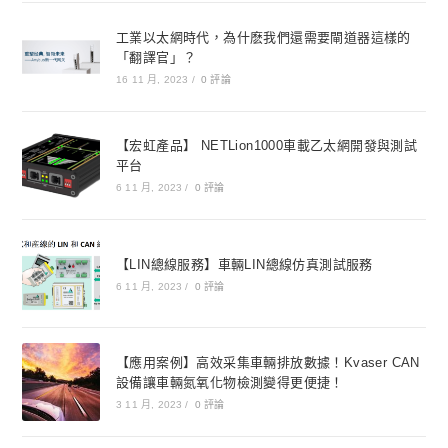
工業以太網時代，為什麽我們還需要閘道器這樣的
「翻譯官」？
16 11 月, 2023
/
0 評論
【宏虹產品】 NETLion1000車載乙太網開發與測試
平台
6 11 月, 2023
/
0 評論
【LIN總線服務】車輛LIN總線仿真測試服務
6 11 月, 2023
/
0 評論
【應用案例】高效采集車輛排放數據！Kvaser CAN
設備讓車輛氮氧化物檢測變得更便捷！
3 11 月, 2023
/
0 評論