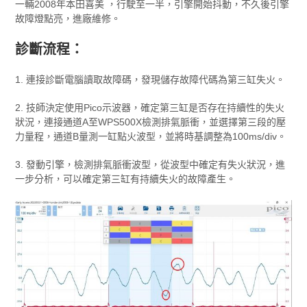
一輛2008年本田喜美 ，行駛至一半，引擎開始抖動，不久後引擎
故障燈點亮，進廠維修。
診斷流程：
1. 連接診斷電腦讀取故障碼，發現儲存故障代碼為第三缸失火。
2. 技師決定使用Pico示波器，確定第三缸是否存在持續性的失火
狀況，連接通道A至WPS500X檢測排氣脈衝，並選擇第三段的壓
力量程，通道B量測一缸點火波型，並將時基調整為100ms/div。
3. 發動引擎，檢測排氣脈衝波型，從波型中確定有失火狀況，進
一步分析，可以確定第三缸有持續失火的故障產生。