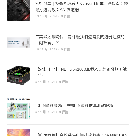
宏虹分享 | 技術咖必看！Kvaser t腳本完整指南：輕
鬆打造高效 CAN 閘道器
13 10 月, 2024
/
0 評論
工業以太網時代，為什麽我們還需要閘道器這樣的
「翻譯官」？
16 11 月, 2023
/
0 評論
【宏虹產品】 NETLion1000車載乙太網開發與測試
平台
6 11 月, 2023
/
0 評論
【LIN總線服務】車輛LIN總線仿真測試服務
6 11 月, 2023
/
0 評論
【應用案例】高效采集車輛排放數據！Kvaser CAN