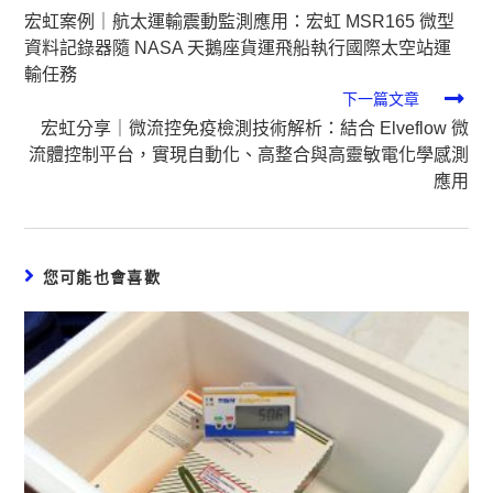
v
宏虹案例｜航太運輸震動監測應用：宏虹 MSR165 微型
e
資料記錄器隨 NASA 天鵝座貨運飛船執行國際太空站運
:
輸任務
下一篇文章
宏虹分享｜微流控免疫檢測技術解析：結合 Elveflow 微
流體控制平台，實現自動化、高整合與高靈敏電化學感測
應用
您可能也會喜歡