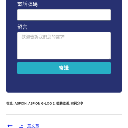
電話號碼
留言
寄送
A
l
t
e
r
標籤
:
ASPION
,
ASPION G-LOG 2
,
振動監測
,
案例分享
n
a
t
i
上一篇文章