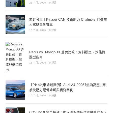
21 7 月, 2026
/
0 評論
宏虹分享｜Kvaser CAN 技術助力 Chalmers 打造無
人駕駛電動賽車
15 7 月, 2026
/
0 評論
Redis vs. MongoDB 差異比較：資料模型、效能與
選型指南
15 7 月, 2026
/
0 評論
【Pico汽車診斷案例】Audi A4 P0087燃油高壓共軌
系統壓力過低診斷與實測案例
15 7 月, 2026
/
0 評論
COVID-19 疫苗接種：如何確保整個供應鏈中的溫度