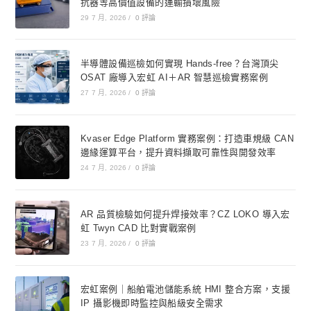
抗器等高價值設備的運輸損壞風險
29 7 月, 2026
/
0 評論
半導體設備巡檢如何實現 Hands-free？台灣頂尖
OSAT 廠導入宏虹 AI＋AR 智慧巡檢實務案例
27 7 月, 2026
/
0 評論
Kvaser Edge Platform 實務案例：打造車規級 CAN
邊緣運算平台，提升資料擷取可靠性與開發效率
24 7 月, 2026
/
0 評論
AR 品質檢驗如何提升焊接效率？CZ LOKO 導入宏
虹 Twyn CAD 比對實戰案例
23 7 月, 2026
/
0 評論
宏虹案例｜船舶電池儲能系統 HMI 整合方案，支援
IP 攝影機即時監控與船級安全需求