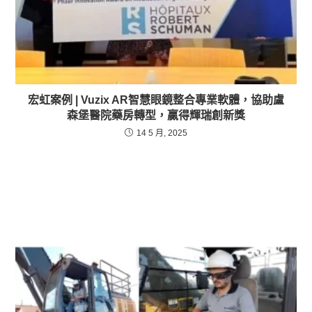
宏虹案例 | Vuzix AR智慧眼鏡整合專業軟體，協助盧
森堡醫院藥房轉型，贏得輝瑞創新獎
14 5 月, 2025