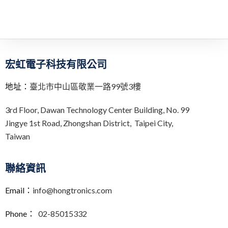
宏虹電子科技有限公司
地址：
臺北市中山區敬業一路99號3樓
3rd Floor,
Dawan Technology Center Building,
No. 99
Jingye 1st Road, Zhongshan District, Taipei City,
Taiwan
聯絡資訊
Email：
info@hongtronics.com
Phone：
02-85015332