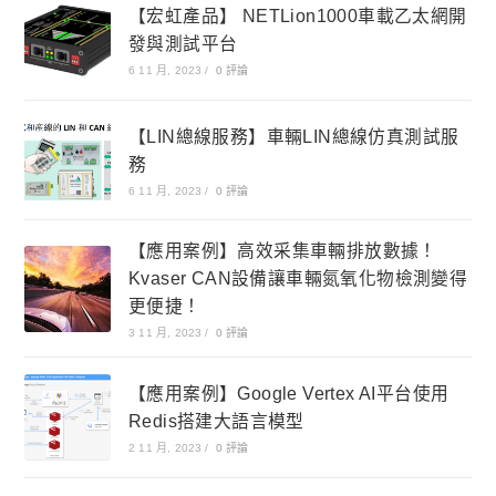
【宏虹產品】 NETLion1000車載乙太網開
發與測試平台
6 11 月, 2023
/
0 評論
【LIN總線服務】車輛LIN總線仿真測試服
務
6 11 月, 2023
/
0 評論
【應用案例】高效采集車輛排放數據！
Kvaser CAN設備讓車輛氮氧化物檢測變得
更便捷！
3 11 月, 2023
/
0 評論
【應用案例】Google Vertex AI平台使用
Redis搭建大語言模型
2 11 月, 2023
/
0 評論