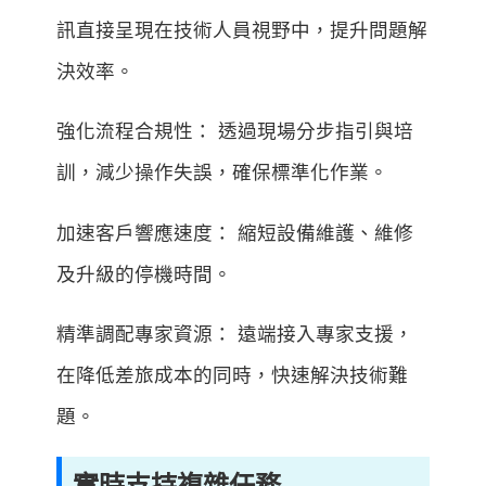
訊直接呈現在技術人員視野中，提升問題解
決效率。
強化流程合規性： 透過現場分步指引與培
訓，減少操作失誤，確保標準化作業。
加速客戶響應速度： 縮短設備維護、維修
及升級的停機時間。
精準調配專家資源： 遠端接入專家支援，
在降低差旅成本的同時，快速解決技術難
題。
實時支持複雜任務