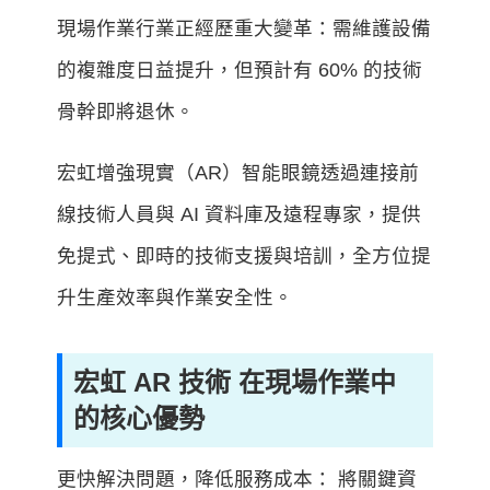
現場作業行業正經歷重大變革：需維護設備
的複雜度日益提升，但預計有 60% 的技術
骨幹即將退休。
宏虹增強現實（AR）智能眼鏡透過連接前
線技術人員與 AI 資料庫及遠程專家，提供
免提式、即時的技術支援與培訓，全方位提
升生產效率與作業安全性。
宏虹 AR 技術 在現場作業中
的核心優勢
更快解決問題，降低服務成本： 將關鍵資