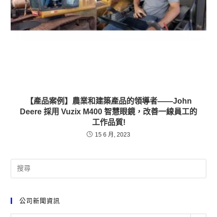
【產品案例】農業和建築產品的領導者——John
Deere 採用 Vuzix M400 智慧眼鏡，改善一線員工的
工作品質!
15 6 月, 2023
公司新聞資訊