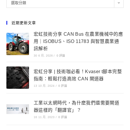
選取分類
近期更新文章
宏虹技術分享 CAN Bus 在農業機械中的應
用｜ISOBUS、ISO 11783 與智慧農業通
訊解析
30 6 月, 2026
/
0 評論
宏虹分享 | 技術咖必看！Kvaser t腳本完整
指南：輕鬆打造高效 CAN 閘道器
13 10 月, 2024
/
0 評論
工業以太網時代，為什麽我們還需要閘道
器這樣的「翻譯官」？
16 11 月, 2023
/
0 評論