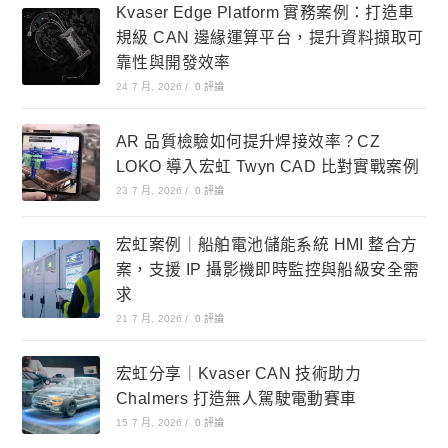
Kvaser Edge Platform 實務案例：打造車
規級 CAN 邊緣運算平台，提升資料擷取可
靠性與開發效率
24 7 月, 2026
/
0 評論
AR 品質檢驗如何提升焊接效率？CZ
LOKO 導入宏虹 Twyn CAD 比對實戰案例
23 7 月, 2026
/
0 評論
宏虹案例｜船舶電池儲能系統 HMI 整合方
案，支援 IP 攝影機即時監控與船級安全需
求
21 7 月, 2026
/
0 評論
宏虹分享｜Kvaser CAN 技術助力
Chalmers 打造無人駕駛電動賽車
15 7 月, 2026
/
0 評論